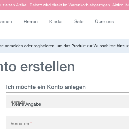
uzierten Artikel. Rabatt wird direkt im Warenkorb abgezogen. Aktion lä
amen
Herren
Kinder
Sale
Über uns
tte anmelden oder registrieren, um das Produkt zur Wunschliste hinzu
o erstellen
Ich möchte ein Konto anlegen
Persönliche Informationen
Anrede
Vorname
*