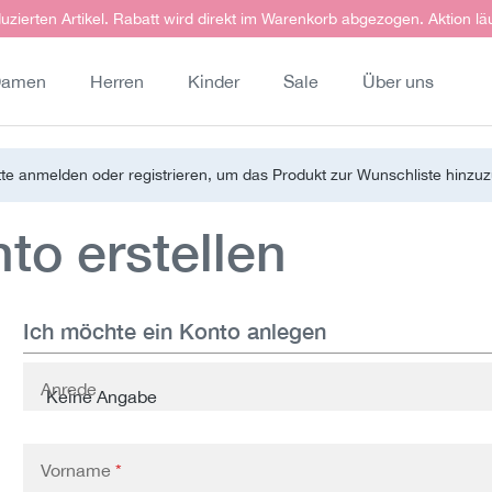
uzierten Artikel. Rabatt wird direkt im Warenkorb abgezogen. Aktion lä
amen
Herren
Kinder
Sale
Über uns
tte anmelden oder registrieren, um das Produkt zur Wunschliste hinzu
o erstellen
Ich möchte ein Konto anlegen
Persönliche Informationen
Anrede
Vorname
*