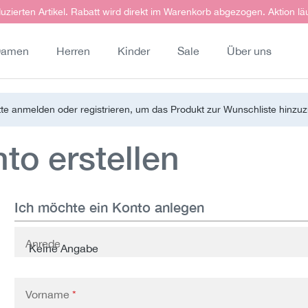
uzierten Artikel. Rabatt wird direkt im Warenkorb abgezogen. Aktion lä
amen
Herren
Kinder
Sale
Über uns
tte anmelden oder registrieren, um das Produkt zur Wunschliste hinzu
o erstellen
Ich möchte ein Konto anlegen
Persönliche Informationen
Anrede
Vorname
*