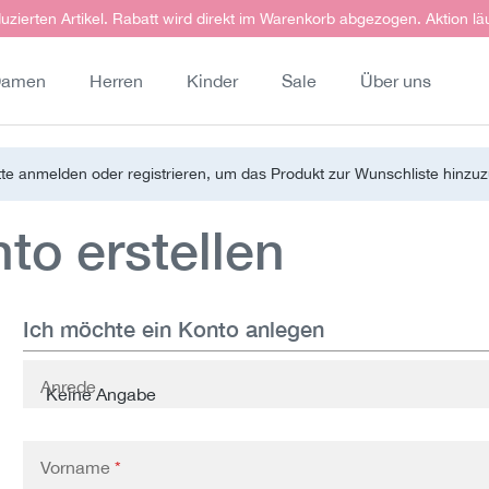
uzierten Artikel. Rabatt wird direkt im Warenkorb abgezogen. Aktion lä
amen
Herren
Kinder
Sale
Über uns
tte anmelden oder registrieren, um das Produkt zur Wunschliste hinzu
o erstellen
Ich möchte ein Konto anlegen
Persönliche Informationen
Anrede
Vorname
*