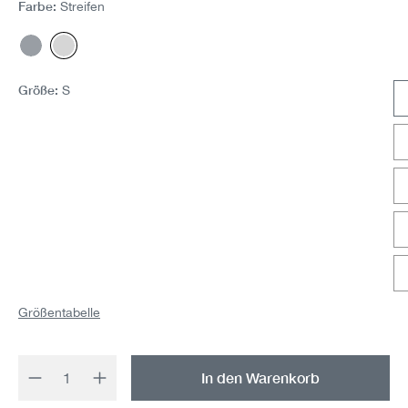
Farbe:
Streifen
Maritim
Streifen
Größe:
S
Größentabelle
Produkt Anzahl: Gib den gewünschten Wert 
In den Warenkorb