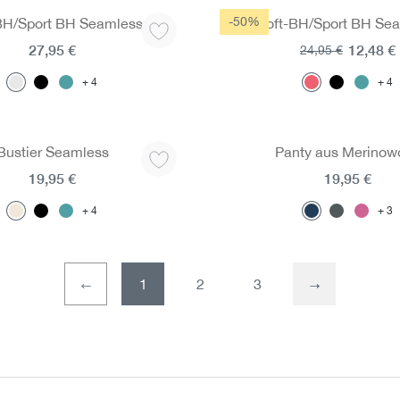
-50%
BH/Sport BH Seamless
Soft-BH/Sport BH Se
27,95 €
12,48 €
24,95 €
4
4
Bustier Seamless
Panty aus Merinowo
19,95 €
19,95 €
4
3
1
2
3
Seite