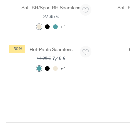
Soft-BH/Sport BH Seamless
Soft-
27,95 €
4
-50%
Hot-Pants Seamless
7,48 €
14,95 €
4