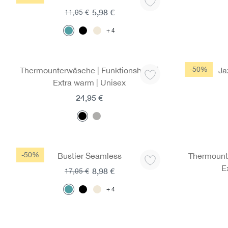
5,98 €
11,95 €
4
-50%
Thermounterwäsche | Funktionshose |
Ja
Extra warm | Unisex
24,95 €
-50%
Bustier Seamless
Thermounte
E
8,98 €
17,95 €
4