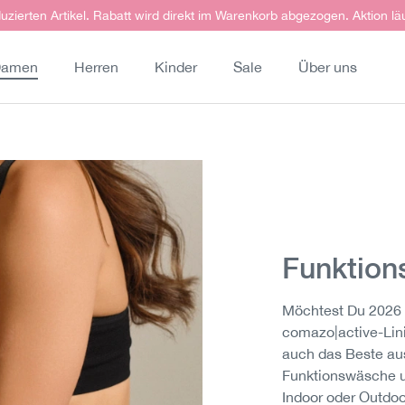
uzierten Artikel. Rabatt wird direkt im Warenkorb abgezogen. Aktion lä
amen
Herren
Kinder
Sale
Über uns
Funktio
Möchtest Du 2026 a
comazo|active-Lini
auch das Beste aus
Funktionswäsche und
Indoor oder Outdoo