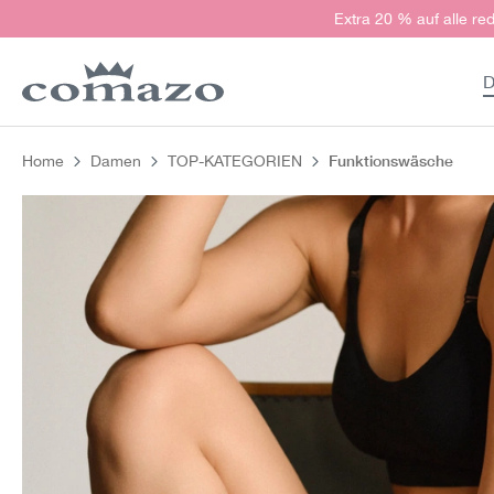
Extra 20 % auf alle red
springen
Zur Hauptnavigation springen
D
Funktionswäsche
Home
Damen
TOP-KATEGORIEN