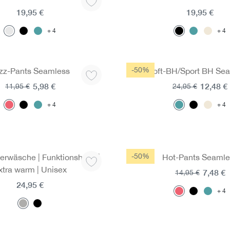
19,95 €
19,95 €
4
4
-50%
zz-Pants Seamless
Soft-BH/Sport BH Se
5,98 €
12,48 €
11,95 €
24,95 €
4
4
-50%
rwäsche | Funktionshose |
Hot-Pants Seamle
xtra warm | Unisex
7,48 €
14,95 €
24,95 €
4