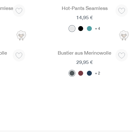
amless
Hot-Pants Seamless
14,95 €
4
lle
Bustier aus Merinowolle
29,95 €
2