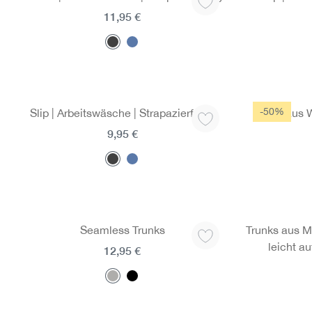
11,95 €
-50%
Slip | Arbeitswäsche | Strapazierfähig
Shirt aus 
9,95 €
Seamless Trunks
Trunks aus Me
leicht a
12,95 €