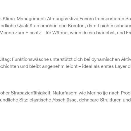
Klima-Management: Atmungsaktive Fasern transportieren Schwe
undliche Qualitäten erhöhen den Komfort, damit nichts scheue
rino zum Einsatz – für Wärme, wenn du sie brauchst, und Fris
ltag: Funktionswäsche unterstützt dich bei dynamischen Aktivi
chichten und bleibt angenehm leicht – ideal als erstes Layer di
her Strapazierfähigkeit, Naturfasern wie Merino (je nach Pro
undliche Sitz: elastische Abschlüsse, dehnbare Strukturen un