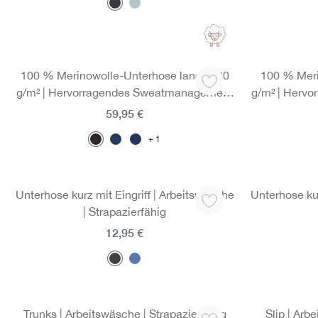
100 % Merinowolle-Unterhose lang | 190
100 % Meri
g/m² | Hervorragendes Sweatmanagement
g/m² | Herv
dank integrierten Mesh-Einsätzen
dank int
59,95 €
1
Unterhose kurz mit Eingriff | Arbeitswäsche
Unterhose kur
| Strapazierfähig
12,95 €
Trunks | Arbeitswäsche | Strapazierfähig
Slip | Arb