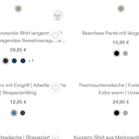
nowolle-Shirt langarm | 190
Seamless Pants mit läng
orragendes Sweatmanagement
15,95 €
egrierten Mesh-Einsätzen
59,95 €
1
z mit Eingriff | Arbeitswäsche
Thermounterwäsche | Funkt
| Strapazierfähig
Extra warm | Unis
12,95 €
24,95 €
eitswäsche | Strapazierfähig
Kurzarm-Shirt aus Merinowolle