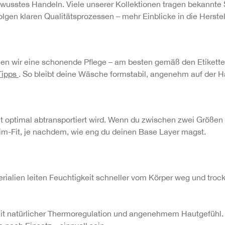
wusstes Handeln. Viele unserer Kollektionen tragen bekannte S
olgen klaren Qualitätsprozessen – mehr Einblicke in die Herste
hlen wir eine schonende Pflege – am besten gemäß den Etikett
Tipps
. So bleibt deine Wäsche formstabil, angenehm auf der Ha
 optimal abtransportiert wird. Wenn du zwischen zwei Größen li
im-Fit, je nachdem, wie eng du deinen Base Layer magst.
ialien leiten Feuchtigkeit schneller vom Körper weg und troc
mit natürlicher Thermoregulation und angenehmem Hautgefühl. 