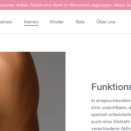
uzierten Artikel. Rabatt wird direkt im Warenkorb abgezogen. Aktion lä
amen
Herren
Kinder
Sale
Über uns
Funktio
In anspruchsvollen
eine unsichtbare, 
speziell entwickel
auch eine Vielzahl 
verschiedene Aktiv