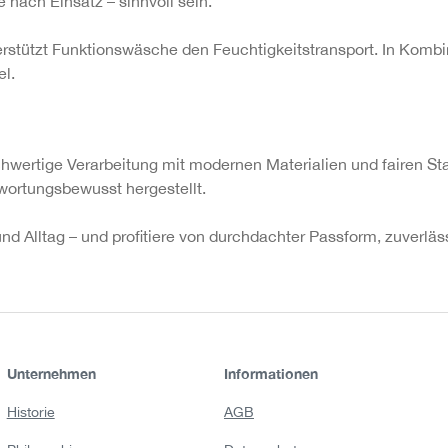
 nach Einsatz – sinnvoll sein.
stützt Funktionswäsche den Feuchtigkeitstransport. In Kombina
el.
hwertige Verarbeitung mit modernen Materialien und fairen St
twortungsbewusst hergestellt.
und Alltag – und profitiere von durchdachter Passform, zuverl
Unternehmen
Informationen
Historie
AGB