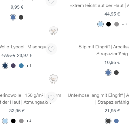
Extrem leicht auf der Haut |
9,95 €
44,95 €
3
Wolle-Lyocell-Mischqualität
Slip mit Eingriff | Arbeit
Strapazierfähig
23,97 €
47,95 €
10,95 €
1
rinowolle | 150 g/m² | Extrem
Unterhose lang mit Eingriff |
uf der Haut | Atmungsaktiv
| Strapazierfähig
32,95 €
21,95 €
4