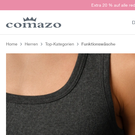
Extra 20 % auf alle red
springen
Zur Hauptnavigation springen
D
Funktionswäsche
Home
Herren
Top-Kategorien