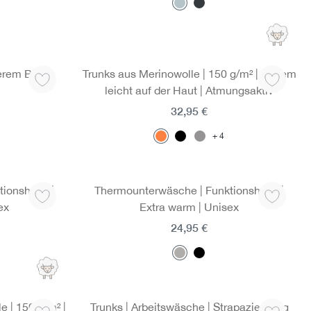
erem Bein
Trunks aus Merinowolle | 150 g/m² | Extrem
leicht auf der Haut | Atmungsaktiv
32,95 €
4
ionshose |
Thermounterwäsche | Funktionshose |
ex
Extra warm | Unisex
24,95 €
 | 150 g/m² |
Trunks | Arbeitswäsche | Strapazierfähig