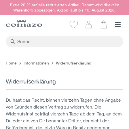
Extra 20 % auf alle reduzierten Artikel. Rabatt wird direkt im
alt springen
Warenkorb abgezogen. Aktion läuft bis 10. August 2026.
Warenkorb e
Widerrufserklärung
Home
Informationen
Widerrufserklärung
Du hast das Recht, binnen vierzehn Tagen ohne Angabe
von Gründen diesen Vertrag zu widerrufen. Die
Widerrufsfrist beträgt vierzehn Tage ab dem Tag, an dem
Du oder ein von Dir benannter Dritter, der nicht der
Beförderer ist, die letzte Ware in Besitz genommen