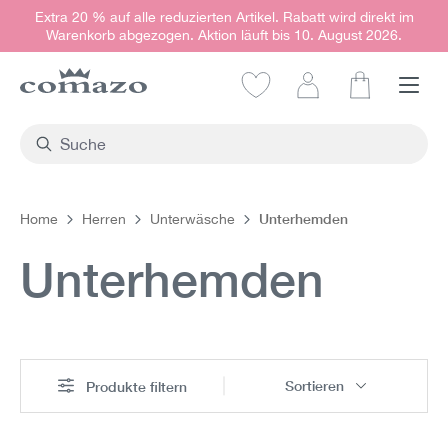
Extra 20 % auf alle reduzierten Artikel. Rabatt wird direkt im
alt springen
Warenkorb abgezogen. Aktion läuft bis 10. August 2026.
Warenkorb e
Unterhemden
Home
Herren
Unterwäsche
Unterhemden
Sortieren
Produkte filtern