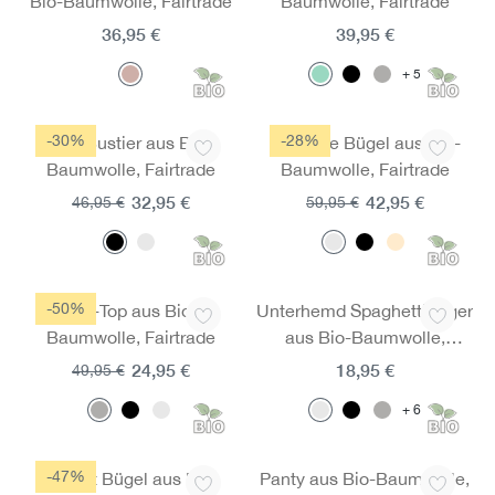
Bio-Baumwolle, Fairtrade
Baumwolle, Fairtrade
36,95 €
39,95 €
5
-30%
-28%
Still-Bustier aus Bio-
BH ohne Bügel aus Bio-
Baumwolle, Fairtrade
Baumwolle, Fairtrade
32,95 €
42,95 €
46,95 €
59,95 €
-50%
Still-Top aus Bio-
Unterhemd Spaghettiträger
Baumwolle, Fairtrade
aus Bio-Baumwolle,
Fairtrade
24,95 €
18,95 €
49,95 €
6
-47%
BH mit Bügel aus Bio-
Panty aus Bio-Baumwolle,