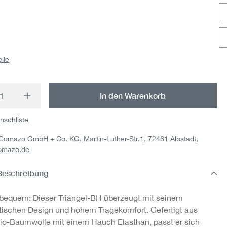
-
Panty aus Bio-
Panty aus Bio-
Rad
ade
Baumwolle, Fairtrade
Baumwolle, Fairtrade
Baum
15,95 €
15,95 €
lle
5
5
t Anzahl: Gib den gewünschten Wert ein o
In den Warenkorb
nschliste
: Comazo GmbH + Co. KG, Martin-Luther-Str.1, 72461 Albstadt,
omazo.de
Beschreibung
 bequem: Dieser Triangel-BH überzeugt mit seinem
tischen Design und hohem Tragekomfort. Gefertigt aus
io-Baumwolle mit einem Hauch Elasthan, passt er sich