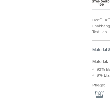
Der OEKO-
unabhängi
Textilien.
Material 
Material:
92% B
8% Ela
Pflege: