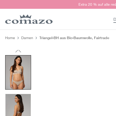
Extra 20 % auf alle red
springen
Zur Hauptnavigation springen
D
Triangel-BH aus Bio-Baumwolle, Fairtrade
Home
Damen
Bildergalerie überspringen