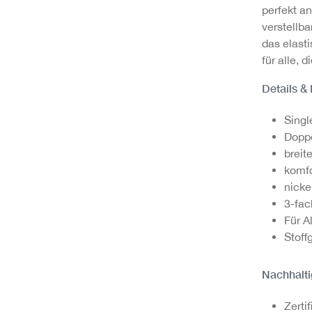
perfekt a
verstellb
das elast
für alle, 
Details &
Singl
Doppe
breit
komfo
nicke
3-fac
Für A
Stoff
Nachhalti
Zerti