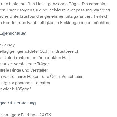
n und bietet sanften Halt – ganz ohne Bügel. Die schmalen,
aren Träger sorgen für eine individuelle Anpassung, während
ische Unterbrustband angenehmen Sitz garantiert. Perfekt
die Komfort und Nachhaltigkeit in Einklang bringen möchten.
 Eigenschaften
e Jersey
llagiger, gemoldeter Stoff im Brustbereich
es Unterbrustgummi für perfekten Halt
rtable, verstellbare Träger
lfreie Ringe und Versteller
h verstellbarer Haken- und Ösen-Verschluss
llergiker geeignet, Latexfrei
gewicht: 135g/m²
gkeit & Herstellung
fizierungen: Fairtrade, GOTS