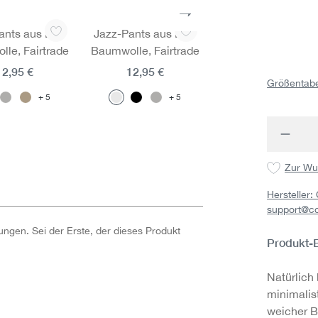
ants aus Bio-
Jazz-Pants aus Bio-
Leggings aus Bio
le, Fairtrade
Baumwolle, Fairtrade
Baumwolle, Fairtr
12,95 €
12,95 €
32,95 €
Größentabe
5
5
Produk
Zur Wu
Hersteller
support@c
ngen. Sei der Erste, der dieses Produkt
Produkt-
Natürlich
minimalis
weicher B