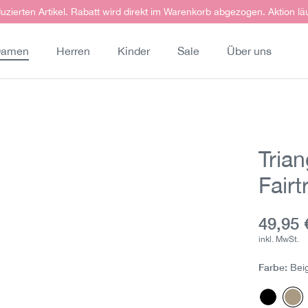
uzierten Artikel. Rabatt wird direkt im Warenkorb abgezogen. Aktion lä
amen
Herren
Kinder
Sale
Über uns
Tria
Fairt
Aktuell
49,95 
inkl. MwSt.
Farbe:
Bei
Schwar
Be