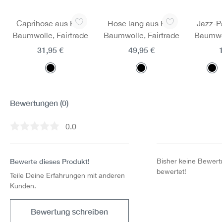
Produktgalerie überspringen
Caprihose aus Bio-
Hose lang aus Bio-
Jazz-P
Baumwolle, Fairtrade
Baumwolle, Fairtrade
Baumwol
31,95 €
49,95 €
Bewertungen
(0)
0.0
Durchschnittliche Bewertung von 0 von 5 Sternen
Bewerte dieses Produkt!
Bisher keine Bewertu
bewertet!
Teile Deine Erfahrungen mit anderen
Kunden.
Bewertung schreiben