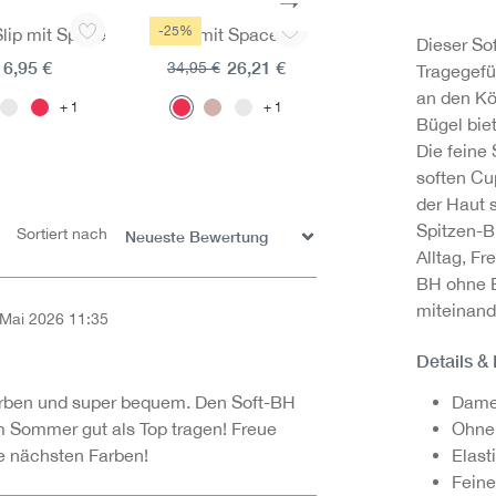
-25%
-25%
Slip mit Spitze
BH mit Spacer
Jazz-Pants mit Spi
Dieser So
16,95 €
26,21 €
12,71 €
34,95 €
16,95 €
Tragegefü
an den Kö
1
1
1
Bügel bie
Die feine
soften Cu
der Haut 
Spitzen-B
Sortiert nach
Alltag, F
BH ohne B
miteinand
 Mai 2026 11:35
on 5 Sternen
Details &
Damen
arben und super bequem. Den Soft-BH
Ohne 
 Sommer gut als Top tragen! Freue
Elast
e nächsten Farben!
Feine