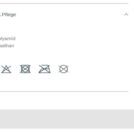
& Pflege
lyamid
asthan