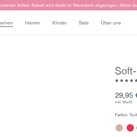
uzierten Artikel. Rabatt wird direkt im Warenkorb abgezogen. Aktion lä
amen
Herren
Kinder
Sale
Über uns
Soft
Durchschn
Aktuell
29,95 
inkl. MwSt.
Farbe:
Tau
Pastell
Pi