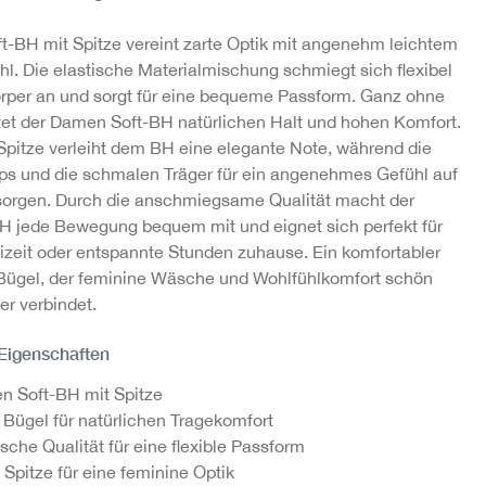
-25%
tze
Brasil-Slip mit Spitze
Wäschesäckchen
ft-BH mit Spitze vereint zarte Optik mit angenehm leichtem
12,71 €
4,95 €
16,95 €
hl. Die elastische Materialmischung schmiegt sich flexibel
rper an und sorgt für eine bequeme Passform. Ganz ohne
1
tet der Damen Soft-BH natürlichen Halt und hohen Komfort.
 Spitze verleiht dem BH eine elegante Note, während die
ps und die schmalen Träger für ein angenehmes Gefühl auf
sorgen. Durch die anschmiegsame Qualität macht der
H jede Bewegung bequem mit und eignet sich perfekt für
reizeit oder entspannte Stunden zuhause. Ein komfortabler
ügel, der feminine Wäsche und Wohlfühlkomfort schön
er verbindet.
 Eigenschaften
 Soft-BH mit Spitze
Bügel für natürlichen Tragekomfort
ische Qualität für eine flexible Passform
 Spitze für eine feminine Optik