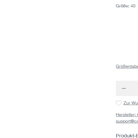
Größe:
40
Größentabe
Produk
Zur Wu
Hersteller
support@c
Produkt-