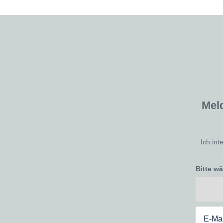
Mel
Ich int
Bitte w