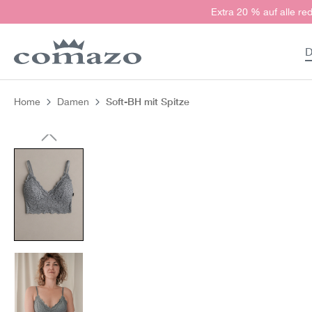
Extra 20 % auf alle red
springen
Zur Hauptnavigation springen
D
Soft-BH mit Spitze
Home
Damen
Bildergalerie überspringen