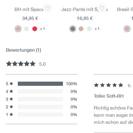
Produktgalerie überspringen
BH mit Spacer
Jazz-Pants mit Spitze
Brasil-
34,95 €
16,95 €
1
1
Bewertungen
(1)
5.0
Durchschnittliche Bewertung von 5 von 5 Sternen
5
100%
6.
Bewertung mit 5 v
4
0%
Toller Soft-BH
3
0%
2
0%
Richtig schöne F
1
0%
kann man sogar im
mich schon auf di