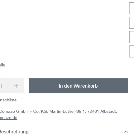
lle
t Anzahl: Gib den gewünschten Wert ein o
In den Warenkorb
nschliste
: Comazo GmbH + Co. KG, Martin-Luther-Str.1, 72461 Albstadt,
omazo.de
Beschreibung