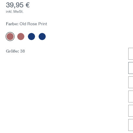
Aktueller Preis:
39,95 €
inkl. MwSt.
Farbe:
Old Rose Print
Old Rose Print
Old Rose
Dunkelblau Print
Dunkelblau
Größe:
38