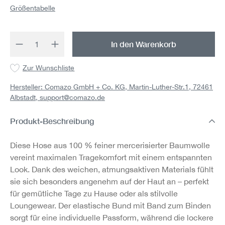
Größentabelle
Produkt Anzahl: Gib den gewünschten Wert 
In den Warenkorb
Zur Wunschliste
Hersteller: Comazo GmbH + Co. KG, Martin-Luther-Str.1, 72461
Albstadt,
support@comazo.de
Produkt-Beschreibung
Diese Hose aus 100 % feiner mercerisierter Baumwolle
vereint maximalen Tragekomfort mit einem entspannten
Look. Dank des weichen, atmungsaktiven Materials fühlt
sie sich besonders angenehm auf der Haut an – perfekt
für gemütliche Tage zu Hause oder als stilvolle
Loungewear. Der elastische Bund mit Band zum Binden
sorgt für eine individuelle Passform, während die lockere