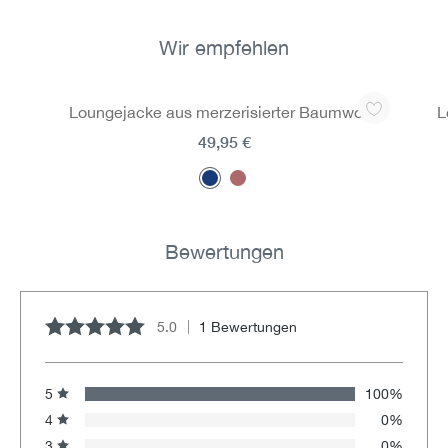
Wir empfehlen
Produktgalerie überspringen
Loungejacke aus merzerisierter Baumwolle
L
49,95 €
Bewertungen
5.0
1 Bewertungen
Durchschnittliche Bewertung von 5 von 5 Sternen
5
100%
4
0%
3
0%