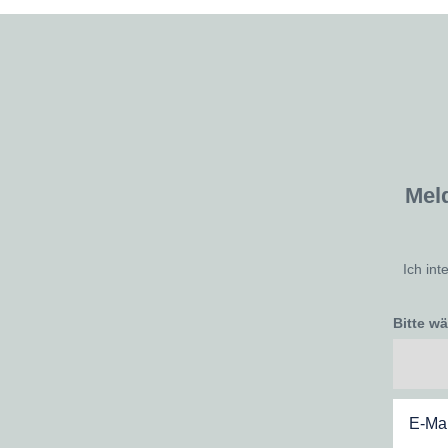
Mel
Ich int
Bitte w