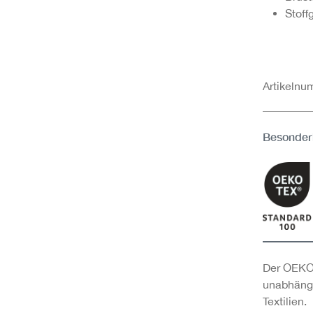
Stoff
Artikeln
Besonder
Der OEKO-
unabhängi
Textilien.