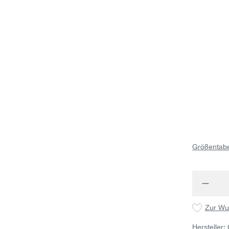
Größentabe
Produk
Zur Wu
Hersteller