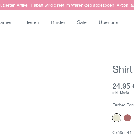
uzierten Artikel. Rabatt wird direkt im Warenkorb abgezogen. Aktion lä
amen
Herren
Kinder
Sale
Über uns
Shir
Aktuell
24,95 
inkl. MwSt.
Farbe:
Ecr
Ecru
Ol
Größe:
44