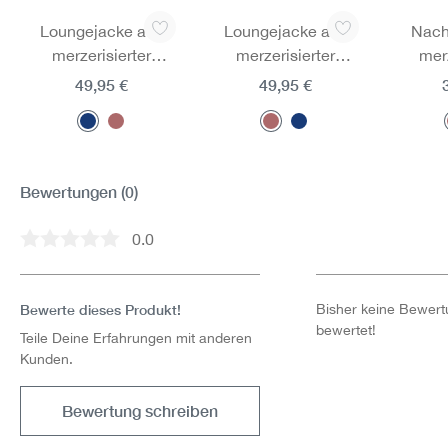
Produktgalerie überspringen
Loungejacke aus
Loungejacke aus
Nach
merzerisierter
merzerisierter
merz
Baumwolle
Baumwolle
Ba
49,95 €
49,95 €
Bewertungen
(0)
0.0
Durchschnittliche Bewertung von 0 von 5 Sternen
Bewerte dieses Produkt!
Bisher keine Bewertu
bewertet!
Teile Deine Erfahrungen mit anderen
Kunden.
Bewertung schreiben