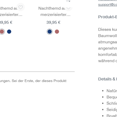
support@c
themd aus
Nachthemd aus
Pyjamahose aus
erisierter
merzerisierter
merzerisierter
Produkt-
umwolle
Baumwolle
Baumwolle
39,95 €
39,95 €
29,95 €
Dieses ku
1
Baumwolle
atmungsak
angenehme
komfortab
während d
Details &
ngen. Sei der Erste, der dieses Produkt
Natür
Beque
Schli
Seid
Brust