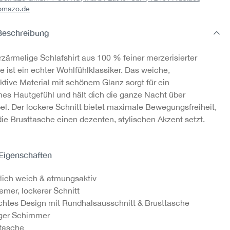
omazo.de
Pyjamahose aus
Shirt aus
merzerisierter
merzerisierter
m
Beschreibung
Baumwolle
Baumwolle
39,95 €
24,95 €
rzärmelige Schlafshirt aus 100 % feiner merzerisierter
1
 ist ein echter Wohlfühlklassiker. Das weiche,
tive Material mit schönem Glanz sorgt für ein
s Hautgefühl und hält dich die ganze Nacht über
el. Der lockere Schnitt bietet maximale Bewegungsfreiheit,
ie Brusttasche einen dezenten, stylischen Akzent setzt.
 Eigenschaften
lich weich & atmungsaktiv
mer, lockerer Schnitt
chtes Design mit Rundhalsausschnitt & Brusttasche
iger Schimmer
tasche