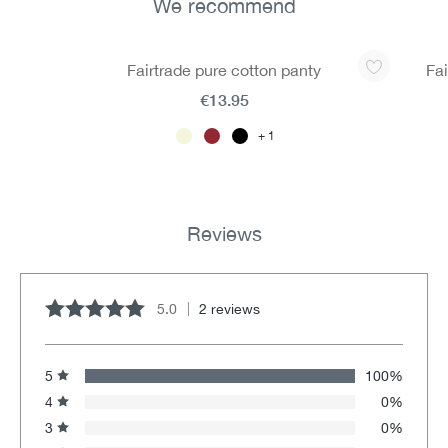
We recommend
Skip product gallery
Fairtrade pure cotton panty
Fai
€13.95
1
Reviews
5.0
2 reviews
Average rating of 5 out of 5 stars
5
100%
4
0%
3
0%