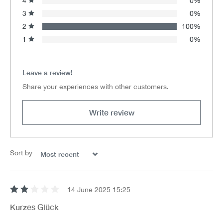
4
0%
3
0%
2
100%
1
0%
Leave a review!
Share your experiences with other customers.
Write review
Sort by
14 June 2025 15:25
Review with rating of 2 out of 5 stars
Kurzes Glück