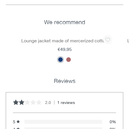
We recommend
Skip product gallery
Lounge jacket made of mercerized cotton
€49.95
Reviews
2.0
1 reviews
Average rating of 2 out of 5 stars
5
0%