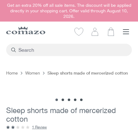
Get an extra 20% off all sale items. The discount will be applied
in content
directly in your shopping cart. Offer valid through August 10,
2026.
Shopping car
Sleep shorts made of mercerized cotton
Home
Women
Skip image gallery
Sleep shorts made of mercerized
cotton
1 Review
Average rating of 2 out of 5 stars