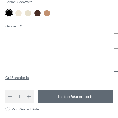
Farbe:
Schwarz
Schwarz
Muschel
Offwhite
Mocca
Biscotti
Größe:
42
Größentabelle
Produkt Anzahl: Gib den gewünschten Wert 
In den Warenkorb
Zur Wunschliste