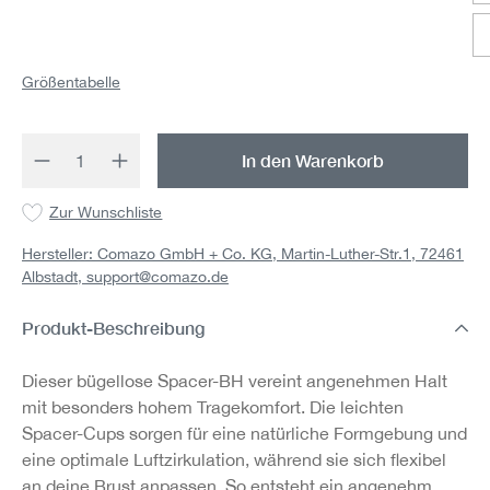
Größentabelle
Produkt Anzahl: Gib den gewünschten Wert 
In den Warenkorb
Zur Wunschliste
Hersteller: Comazo GmbH + Co. KG, Martin-Luther-Str.1, 72461
Albstadt,
support@comazo.de
Produkt-Beschreibung
Dieser bügellose Spacer-BH vereint angenehmen Halt
mit besonders hohem Tragekomfort. Die leichten
Spacer-Cups sorgen für eine natürliche Formgebung und
eine optimale Luftzirkulation, während sie sich flexibel
an deine Brust anpassen. So entsteht ein angenehm