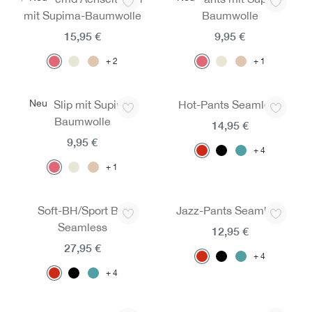
mit Supima-Baumwolle
Baumwolle
15,95 €
9,95 €
2
1
Neu
Midi-Slip mit Supima-
Hot-Pants Seamless
Baumwolle
14,95 €
9,95 €
4
1
Soft-BH/Sport BH
Jazz-Pants Seamless
Seamless
12,95 €
27,95 €
4
4