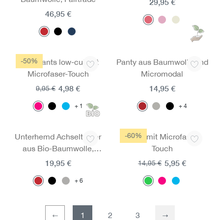
29,95 €
46,95 €
-50%
Jazz-Pants low-cut mit
Panty aus Baumwolle und
Microfaser-Touch
Micromodal
4,98 €
14,95 €
9,95 €
1
4
-60%
Unterhemd Achselträger
Panty mit Microfaser-
aus Bio-Baumwolle,
Touch
Fairtrade
19,95 €
5,95 €
14,95 €
6
1
2
3