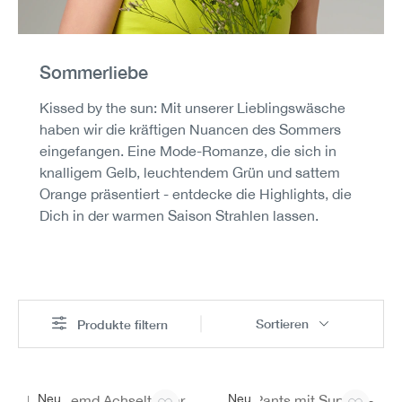
Sommerliebe
Kissed by the sun: Mit unserer Lieblingswäsche
haben wir die kräftigen Nuancen des Sommers
eingefangen. Eine Mode-Romanze, die sich in
knalligem Gelb, leuchtendem Grün und sattem
Orange präsentiert - entdecke die Highlights, die
Dich in der warmen Saison Strahlen lassen.
Sortieren
Produkte filtern
Neu
Neu
Unterhemd Achselträger
Jazz-Pants mit Supima-