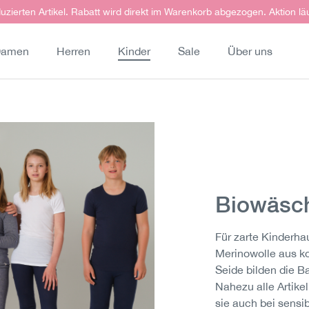
uzierten Artikel. Rabatt wird direkt im Warenkorb abgezogen. Aktion lä
amen
Herren
Kinder
Sale
Über uns
Biowäsch
Für zarte Kinderha
Merinowolle aus kon
Seide bilden die B
Nahezu alle Artikel
sie auch bei sensi