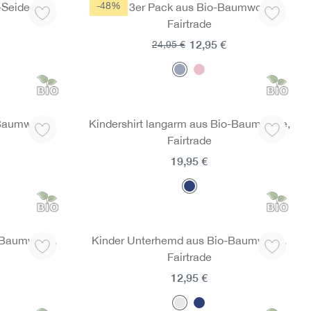
-48%
-Seide
Slips 3er Pack aus Bio-Baumwolle,
Fairtrade
12,95 €
24,95 €
Baumwolle,
Kindershirt langarm aus Bio-Baumwolle,
Fairtrade
19,95 €
-Baumwolle,
Kinder Unterhemd aus Bio-Baumwolle,
Fairtrade
12,95 €