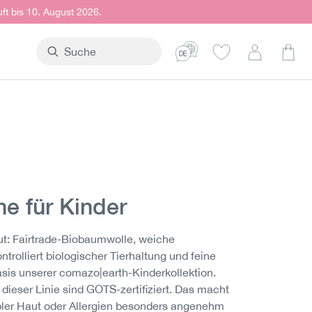
uft bis 10. August 2026.
Ware
e für Kinder
ut: Fairtrade-Biobaumwolle, weiche
trolliert biologischer Tierhaltung und feine
asis unserer comazo|earth-Kinderkollektion.
 dieser Linie sind GOTS-zertifiziert. Das macht
bler Haut oder Allergien besonders angenehm