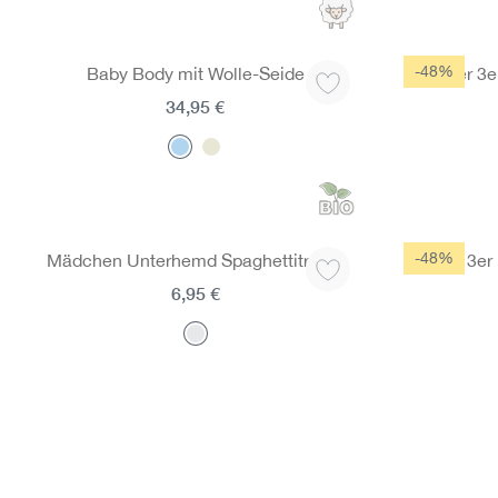
-48%
Baby Body mit Wolle-Seide
Hipster 3
34,95 €
-48%
Mädchen Unterhemd Spaghettiträger
Slips 3e
6,95 €