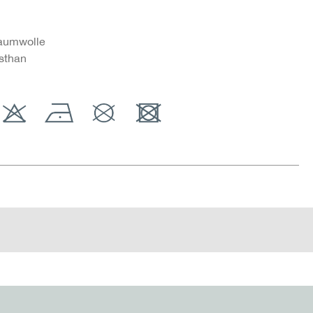
aumwolle
sthan