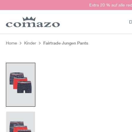
Extra 20 % auf alle red
springen
Zur Hauptnavigation springen
D
Fairtrade Jungen Pants
Home
Kinder
Bildergalerie überspringen