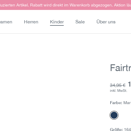
uzierten Artikel. Rabatt wird direkt im Warenkorb abgezogen. Aktion lä
amen
Herren
Kinder
Sale
Über uns
Fair
A
Grundprei
34,95 €
inkl. MwSt.
Farbe:
Mar
Marine 
Größe:
16