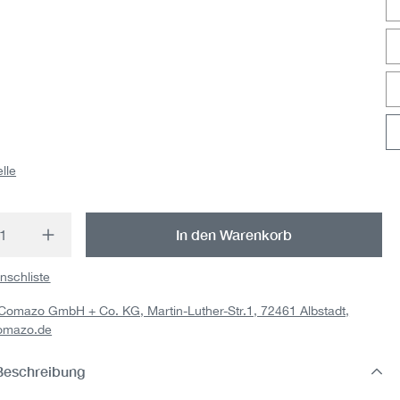
lle
t Anzahl: Gib den gewünschten Wert ein o
In den Warenkorb
nschliste
: Comazo GmbH + Co. KG, Martin-Luther-Str.1, 72461 Albstadt,
omazo.de
Beschreibung