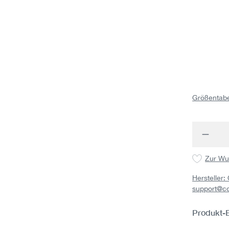
Größentabe
Produk
Zur Wu
Hersteller
support@c
Produkt-