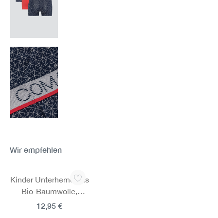
Wir empfehlen
Produktgalerie überspringen
Kinder Unterhemd aus
Bio-Baumwolle,
Fairtrade
12,95 €