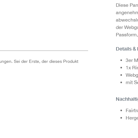
Diese Pan
angenehme
abwechslu
der Webgu
Passform,
Details &
3er M
ngen. Sei der Erste, der dieses Produkt
1x Ri
Webg
mit S
Nachhalti
Fairt
Herge