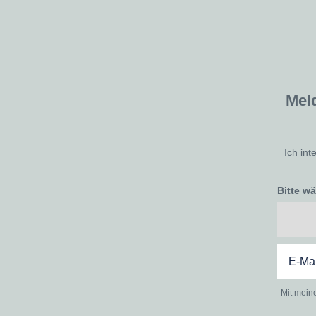
Mel
Ich int
Bitte w
Mit mein