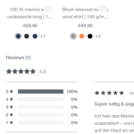
Skip product gallery
100 % merino wool
Short-sleeved merino
underpants long | 190
wool shirt | 150 g/m² |
g/m² | Excellent sweat
Extremely light on the
€59.95
€44.95
management thanks
skin | Breathable
1
3
to integrated mesh
inserts
Reviews
(1)
5.0
Average rating of 5 out of 5 stars
5
100%
10
Review with rating 
4
0%
Super luftig & ang
3
0%
2
0%
Ich hab das Merin
1
0%
ausprobiert – und 
auf der Haut an un