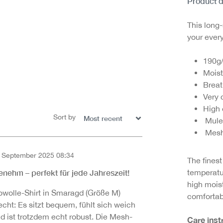
Product d
This long-
your every
190g
Moist
Brea
Very 
High 
Sort by
Mule
Mesh
 September 2025 08:34
The fines
of 5 out of 5 stars
temperatu
enehm – perfekt für jede Jahreszeit!
high mois
owolle-Shirt in Smaragd (Größe M)
comfortab
echt: Es sitzt bequem, fühlt sich weich
d ist trotzdem echt robust. Die Mesh-
Care inst