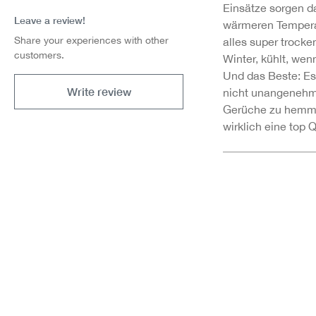
Einsätze sorgen d
Leave a review!
wärmeren Tempera
Share your experiences with other
alles super trocken
customers.
Winter, kühlt, wen
Und das Beste: E
Write review
nicht unangenehm,
Gerüche zu hemme
wirklich eine top 