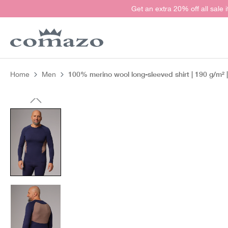
Get an extra 20% off all sale 
search
Skip to main navigation
100% merino wool long-sleeved shirt | 190 g/m²
Home
Men
Skip image gallery