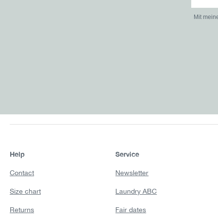
Mit mein
Help
Service
Contact
Newsletter
Size chart
Laundry ABC
Returns
Fair dates