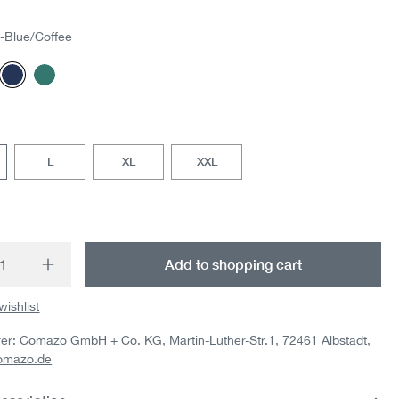
-Blue/Coffee
y / Merlot
vy
Dark-Blue/Coffee
Smaragd/Light Green
is option is currently unavailable.)
L
XL
XXL
t Quantity: Enter the desired amount or us
Add to shopping cart
wishlist
er: Comazo GmbH + Co. KG, Martin-Luther-Str.1, 72461 Albstadt,
omazo.de