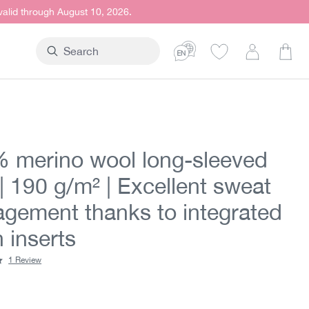
 valid through August 10, 2026.
Shop
 merino wool long-sleeved
 | 190 g/m² | Excellent sweat
gement thanks to integrated
 inserts
1 Review
ting of 5 out of 5 stars
t price:
5