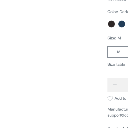
Color:
Dark
Dark gre
Na
(Th
Size:
M
M
Size table
Produc
Add to 
Manufactur
support@c