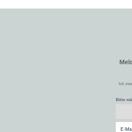
Mel
Ich int
Bitte w