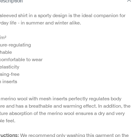
escription
sleeved shirt in a sporty design is the ideal companion for
day life - in summer and winter alike.
/m²
ure-regulating
thable
comfortable to wear
elasticity
sing-free
 inserts
t merino wool with mesh inserts perfectly regulates body
re and has a breathable and warming effect. In addition, the
ture absorption of the merino wool ensures a dry and very
le feel.
ructions:
We recommend only washing this garment on the