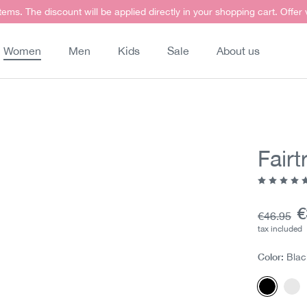
items. The discount will be applied directly in your shopping cart. Offer
Women
Men
Kids
Sale
About us
Fairt
Average ra
C
€
Base pric
€46.95
tax included
Color:
Blac
Black
Wh