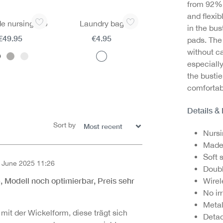
from 92% 
and flexib
de nursing top
Laundry bag
in the bus
€49.95
€4.95
pads. The 
without c
especiall
the bustie
comfortabl
Details &
Sort by
Nursi
Made
Soft 
 June 2025 11:26
Doubl
of 3 out of 5 stars
, Modell noch optimierbar, Preis sehr
Wirel
No ir
Metal
 mit der Wickelform, diese trägt sich
Detac