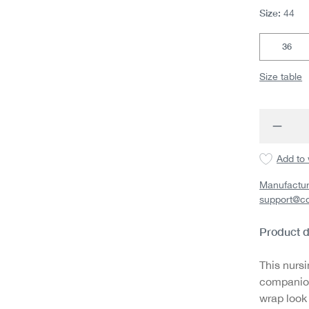
Size:
44
36
Size table
Produc
Add to 
Manufactur
support@c
Product d
This nursi
companion
wrap look