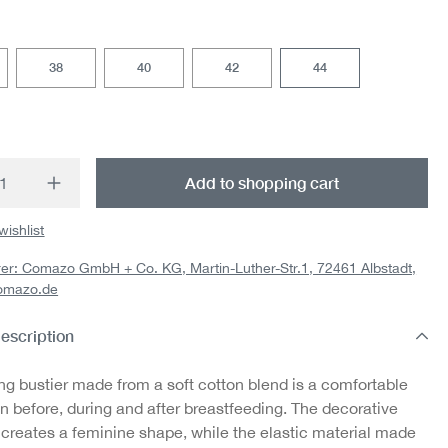
38
40
42
44
t Quantity: Enter the desired amount or us
Add to shopping cart
wishlist
er: Comazo GmbH + Co. KG, Martin-Luther-Str.1, 72461 Albstadt,
omazo.de
escription
ng bustier made from a soft cotton blend is a comfortable
 before, during and after breastfeeding. The decorative
 creates a feminine shape, while the elastic material made