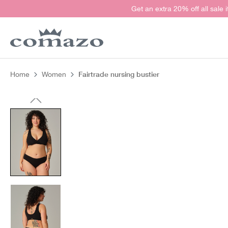
Get an extra 20% off all sale 
search
Skip to main navigation
Fairtrade nursing bustier
Home
Women
Skip image gallery