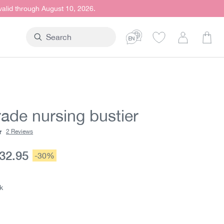
 valid through August 10, 2026.
Shop
rade nursing bustier
2 Reviews
ting of 4.8 out of 5 stars
urrent price:
32.95
Discount:
-30%
e:
k
ite