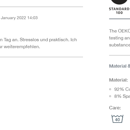
 January 2022 14:03
of 5 out of 5 stars
The OEKO-
testing an
 Tag an. Stresslos und praktisch. Ich
substance
r weiterempfehlen.
Material 
Material:
92% Co
8% Sp
Care: