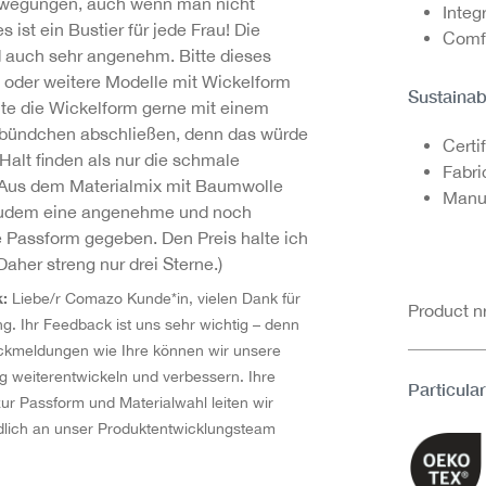
Bewegungen, auch wenn man nicht
I
nteg
es ist ein Bustier für jede Frau! Die
Comfo
nd auch sehr angenehm. Bitte dieses
n oder weitere Modelle mit Wickelform
Sustainab
te die Wickelform gerne mit einem
tbündchen abschließen, denn das würde
Certi
Halt finden als nur die schmale
Fabri
Aus dem Materialmix mit Baumwolle
Manuf
zudem eine angenehme und noch
Passform gegeben. Den Preis halte ich
(Daher streng nur drei Sterne.)
k:
Liebe/r Comazo Kunde*in, vielen Dank für
Product 
g. Ihr Feedback ist uns sehr wichtig – denn
ckmeldungen wie Ihre können wir unsere
ig weiterentwickeln und verbessern. Ihre
Particular
r Passform und Materialwahl leiten wir
dlich an unser Produktentwicklungsteam