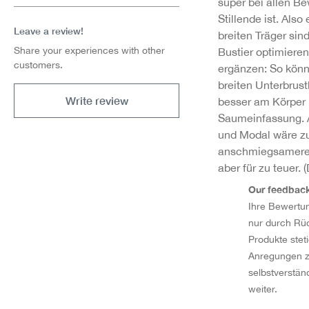
super bei allen 
Stillende ist. Also 
Leave a review!
breiten Träger si
Share your experiences with other
Bustier optimiere
customers.
ergänzen: So könn
breiten Unterbrus
Write review
besser am Körper 
Saumeinfassung. 
und Modal wäre 
anschmiegsamere 
aber für zu teuer. 
Our feedbac
Ihre Bewertun
nur durch Rü
Produkte stet
Anregungen zu
selbstverstän
weiter.