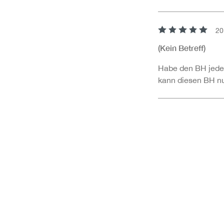
20
Review with rating 
(Kein Betreff)
Habe den BH jeden
kann diesen BH nu