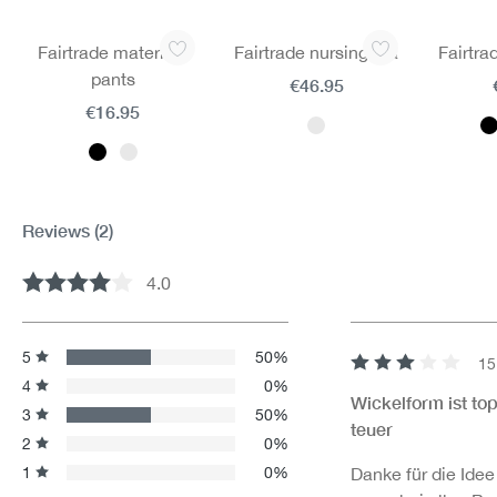
Skip product gallery
Fairtrade maternity
Fairtrade nursing bra
Fairtra
pants
€46.95
€16.95
Reviews
(2)
4.0
Average rating of 4 out of 5 stars
5
50%
15
Review with rating 
4
0%
Wickelform ist top
3
50%
teuer
2
0%
1
0%
Danke für die Idee