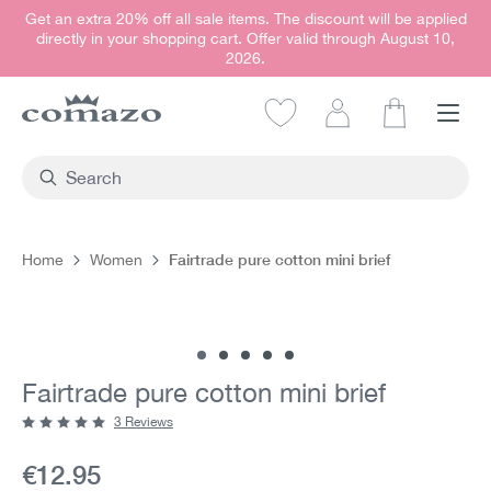
Get an extra 20% off all sale items. The discount will be applied
in content
directly in your shopping cart. Offer valid through August 10,
2026.
Shopping car
Fairtrade pure cotton mini brief
Home
Women
Skip image gallery
Fairtrade pure cotton mini brief
3 Reviews
Average rating of 5 out of 5 stars
Current price:
€12.95