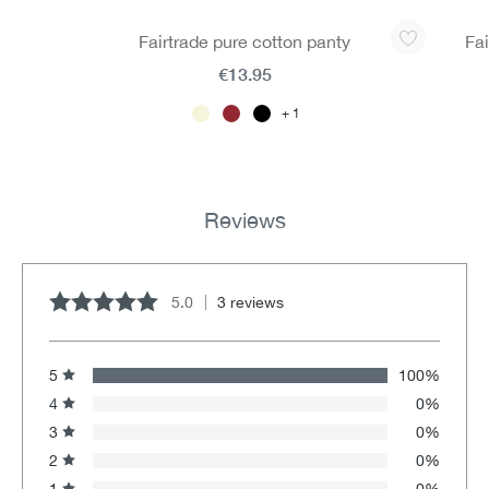
Skip product gallery
Fairtrade pure cotton panty
Fai
€13.95
1
Reviews
5.0
3 reviews
Average rating of 5 out of 5 stars
5
100%
4
0%
3
0%
2
0%
1
0%