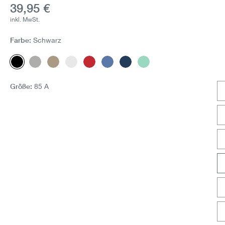
Aktueller Preis:
39,95 €
inkl. MwSt.
Farbe:
Schwarz
Schwarz
Grau-Melange
Beige-Melange
Weiss
Cranberry
Blau-Melange
Marine-Melange
Salbei
(Diese Option ist zurzeit nicht verfüg
Größe:
85 A