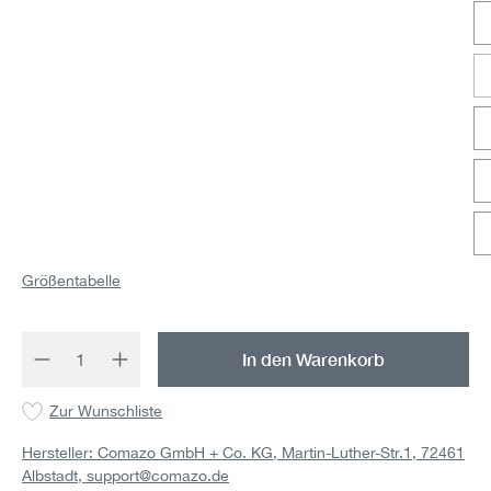
Größentabelle
Produkt Anzahl: Gib den gewünschten Wert 
In den Warenkorb
Zur Wunschliste
Hersteller: Comazo GmbH + Co. KG, Martin-Luther-Str.1, 72461
Albstadt,
support@comazo.de