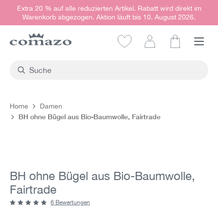
Extra 20 % auf alle reduzierten Artikel. Rabatt wird direkt im
alt springen
Warenkorb abgezogen. Aktion läuft bis 10. August 2026.
Warenkorb e
Home
Damen
BH ohne Bügel aus Bio-Baumwolle, Fairtrade
Bildergalerie überspringen
BH ohne Bügel aus Bio-Baumwolle,
Fairtrade
6 Bewertungen
Durchschnittliche Bewertung von 4.7 von 5 Sternen