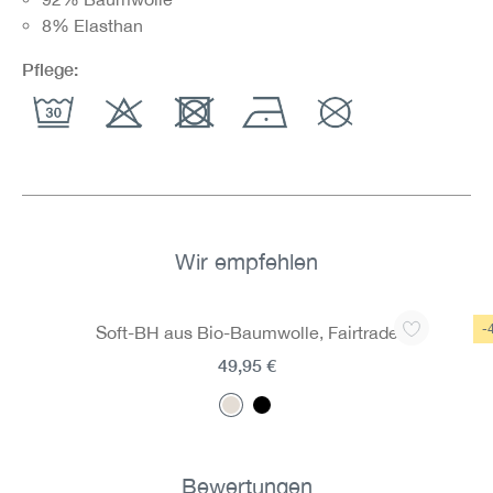
8% Elasthan
Pflege:
Wir empfehlen
Produktgalerie überspringen
-
Soft-BH aus Bio-Baumwolle, Fairtrade
B
49,95 €
Bewertungen