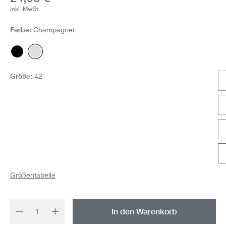
inkl. MwSt.
Farbe:
Champagner
Black
Champagner
Größe:
42
Größentabelle
Produkt Anzahl: Gib den gewünschten Wert 
In den Warenkorb