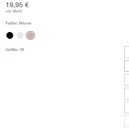
Aktueller Preis:
19,95 €
inkl. MwSt.
Farbe:
Mauve
Schwarz
Weiss
Mauve
Größe:
38