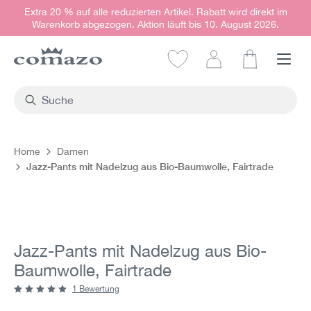
Extra 20 % auf alle reduzierten Artikel. Rabatt wird direkt im
alt springen
Warenkorb abgezogen. Aktion läuft bis 10. August 2026.
Warenkorb e
Home
Damen
Jazz-Pants mit Nadelzug aus Bio-Baumwolle, Fairtrade
Bildergalerie überspringen
Jazz-Pants mit Nadelzug aus Bio-
Baumwolle, Fairtrade
1 Bewertung
Durchschnittliche Bewertung von 5 von 5 Sternen