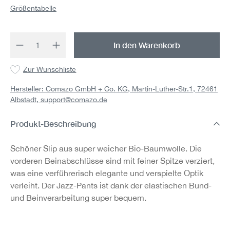
Größentabelle
Produkt Anzahl: Gib den gewünschten Wert 
In den Warenkorb
Zur Wunschliste
Hersteller: Comazo GmbH + Co. KG, Martin-Luther-Str.1, 72461
Albstadt,
support@comazo.de
Produkt-Beschreibung
Schöner Slip aus super weicher Bio-Baumwolle. Die
vorderen Beinabschlüsse sind mit feiner Spitze verziert,
was eine verführerisch elegante und verspielte Optik
verleiht. Der Jazz-Pants ist dank der elastischen Bund-
und Beinverarbeitung super bequem.