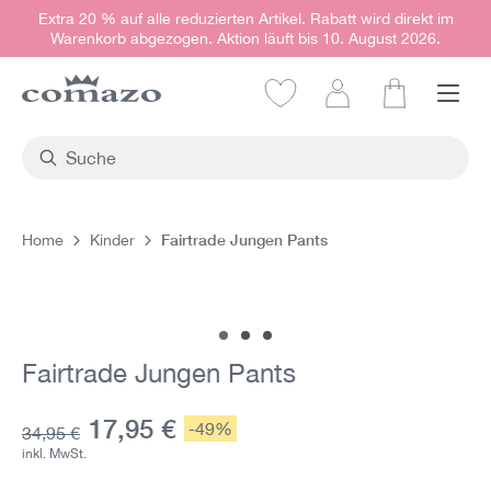
Extra 20 % auf alle reduzierten Artikel. Rabatt wird direkt im
alt springen
Warenkorb abgezogen. Aktion läuft bis 10. August 2026.
Warenkorb e
Fairtrade Jungen Pants
Home
Kinder
Bildergalerie überspringen
Fairtrade Jungen Pants
Aktueller Preis:
17,95 €
Rabatt:
-49%
Grundpreis:
34,95 €
inkl. MwSt.