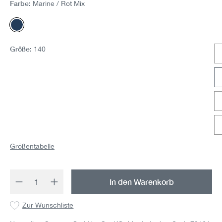
Farbe:
Marine / Rot Mix
Marine / Rot Mix
Größe:
140
Größentabelle
Produkt Anzahl: Gib den gewünschten Wert 
In den Warenkorb
Zur Wunschliste