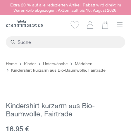
Extra 20 % auf alle reduzierten Artikel. Rabatt wird direkt im
alt springen
Warenkorb abgezogen. Aktion läuft bis 10. August 2026.
Warenkorb e
Home
Kinder
Unterwäsche
Mädchen
Kindershirt kurzarm aus Bio-Baumwolle, Fairtrade
Bildergalerie überspringen
Kindershirt kurzarm aus Bio-
Baumwolle, Fairtrade
Aktueller Preis:
16,95 €