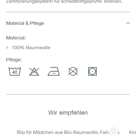
Zertifizierungssystem für schadstoffgeprüfte Textilien.
Material & Pflege
Material:
100% Baumwolle
Pflege:
Wir empfehlen
Produktgalerie überspringen
Slip für Mädchen aus Bio-Baumwolle, Fairtrade
Kin