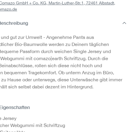
: Comazo GmbH + Co. KG, Martin-Luther-Str.1, 72461 Albstadt,
pp
Trunks mit Nadelzug
Pants 3-er Pack aus
omazo.de
e,
aus Bio-Baumwolle,
Bio-Baumwolle,
Beschreibung
Fairtrade
Fairtrade
24,95 €
49,95 €
r und gut zur Umwelt - Angenehme Pants aus
dlicher Bio-Baumwolle werden zu Deinem täglichen
 Bequeme Passform durch weichen Single Jersey und
Webgummi mit comazo|earth Schriftzug. Durch die
Beinabschlüsse, rollen sich diese nicht hoch und
en bequemen Tragekomfort. Ob unterm Anzug im Büro,
 zu Hause oder unterwegs, diese Unterwäsche gibt immer
hält sich selbst dabei dezent im Hintergrund.
 Eigenschaften
e Jersey
scher Webgummi mit Schriftzug