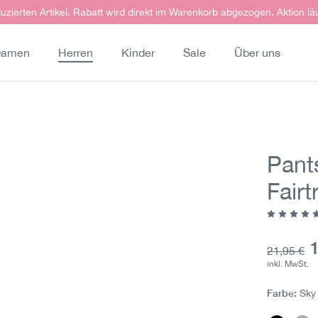
uzierten Artikel. Rabatt wird direkt im Warenkorb abgezogen. Aktion lä
amen
Herren
Kinder
Sale
Über uns
Pant
Fairt
Durchschn
A
Grundprei
21,95 €
inkl. MwSt.
Farbe:
Sky