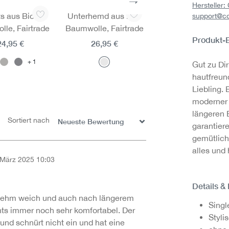
Hersteller
s aus Bio-
Unterhemd aus Bio-
Trunks aus Feinri
support@c
le, Fairtrade
Baumwolle, Fairtrade
aus Bio-Baumwoll
Produkt-
Fairtrade
24,95 €
26,95 €
21,95 €
1
Gut zu Di
hautfreun
Liebling.
moderner 
längeren 
Sortiert nach
garantier
gemütlich
alles und 
 März 2025 10:03
on 5 Sternen
Details &
enehm weich und auch nach längerem
Singl
nts immer noch sehr komfortabel. Der
Styli
 und schnürt nicht ein und hat eine