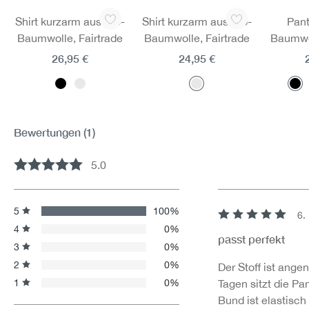
Produktgalerie überspringen
Shirt kurzarm aus Bio-
Shirt kurzarm aus Bio-
Pant
Baumwolle, Fairtrade
Baumwolle, Fairtrade
Baumwol
26,95 €
24,95 €
Bewertungen
(1)
5.0
Durchschnittliche Bewertung von 5 von 5 Sternen
5
100%
6.
Bewertung mit 5 v
4
0%
passt perfekt
3
0%
2
0%
Der Stoff ist ang
1
0%
Tagen sitzt die Pa
Bund ist elastisch