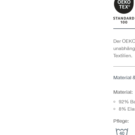
Der OEKO-
unabhängi
Textilien.
Material 
Material:
92% B
8% Ela
Pflege: