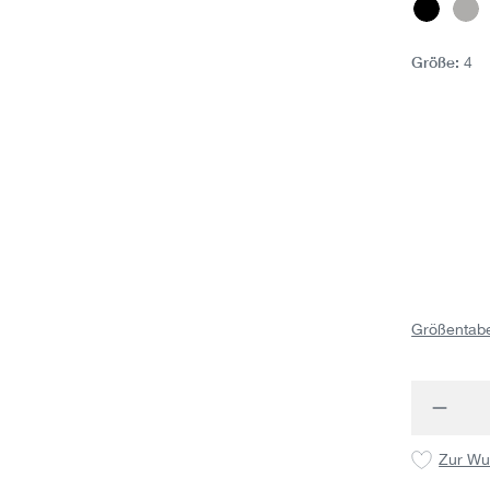
Black
Gr
Größe:
4
Größentabe
Produk
Zur Wu