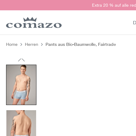
Extra 20 % auf alle red
springen
Zur Hauptnavigation springen
D
Pants aus Bio-Baumwolle, Fairtrade
Home
Herren
Bildergalerie überspringen