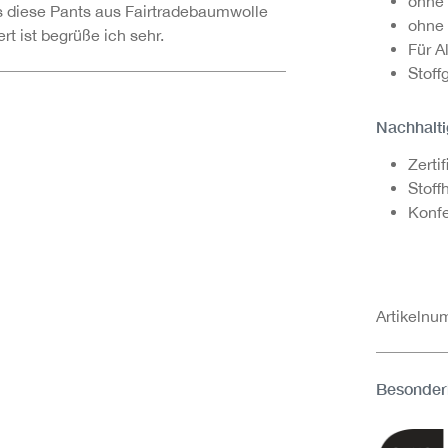
ohne 
ss diese Pants aus Fairtradebaumwolle
ohne 
rt ist begrüße ich sehr.
Für A
Stoff
Nachhalti
Zerti
Stoff
Konfe
Artikeln
Besonder