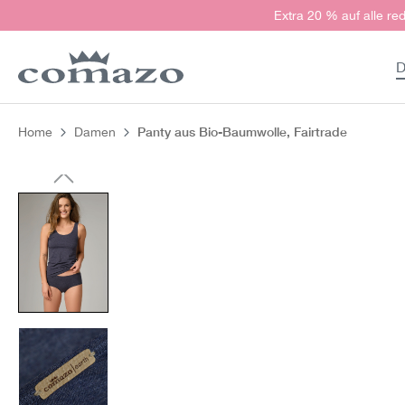
Extra 20 % auf alle red
springen
Zur Hauptnavigation springen
D
Panty aus Bio-Baumwolle, Fairtrade
Home
Damen
Bildergalerie überspringen