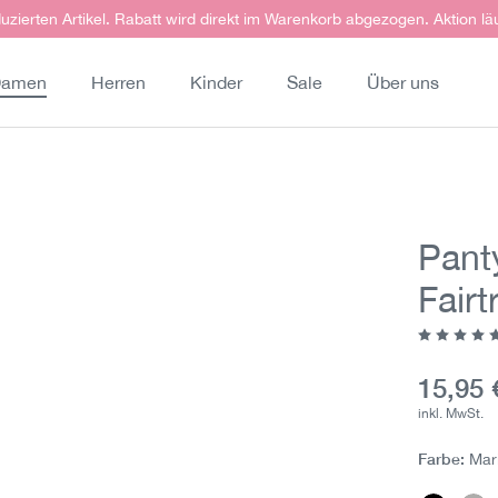
uzierten Artikel. Rabatt wird direkt im Warenkorb abgezogen. Aktion lä
amen
Herren
Kinder
Sale
Über uns
Pant
Fairt
Durchschn
Aktuell
15,95 
inkl. MwSt.
Farbe:
Mar