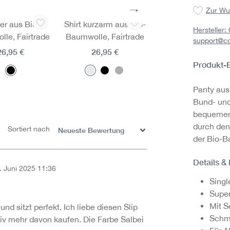
Zur Wu
er aus Bio-
Shirt kurzarm aus Bio-
Shirt kurzarm aus B
Hersteller
le, Fairtrade
Baumwolle, Fairtrade
Baumwolle, Fairtr
support@c
26,95 €
26,95 €
26,95 €
Produkt-
Panty aus
Bund- un
bequemen 
durch den
Sortiert nach
der Bio-B
Details &
. Juni 2025 11:36
on 5 Sternen
Singl
Super
Mit S
 und sitzt perfekt. Ich liebe diesen Slip
Schm
tiv mehr davon kaufen. Die Farbe Salbei