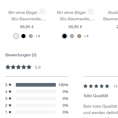
Produktgalerie überspringen
BH ohne Bügel aus
BH ohne Bügel aus
Busti
Bio-Baumwolle,
Bio-Baumwolle,
Baumwol
Fairtrade
Fairtrade
39,95 €
39,95 €
5
5
Bewertungen
(3)
5.0
Durchschnittliche Bewertung von 5 von 5 Sternen
5
100%
15
Bewertung mit 5 v
4
0%
Tolle Qualität
3
0%
2
0%
Sehr tolle Qualität
1
0%
und werden defini