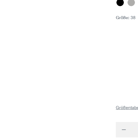
Schwar
Gr
Größe:
38
Größentabe
Produk