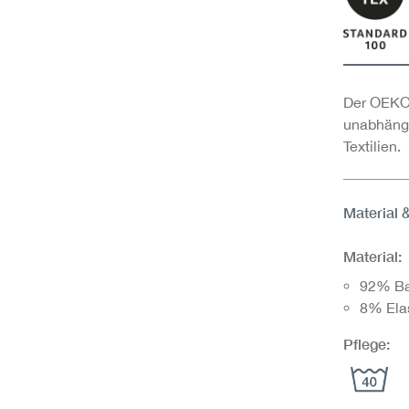
Der OEKO-
unabhängi
Textilien.
Material 
Material:
92% B
8% Ela
Pflege: