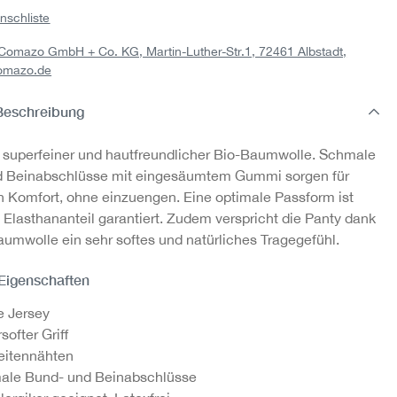
nschliste
io-
Shirt langarm aus Bio-
Shirt langarm aus Bio-
Tria
: Comazo GmbH + Co. KG, Martin-Luther-Str.1, 72461 Albstadt,
ade
Baumwolle, Fairtrade
Baumwolle, Fairtrade
Baum
omazo.de
32,95 €
32,95 €
Beschreibung
 superfeiner und hautfreundlicher Bio-Baumwolle. Schmale
d Beinabschlüsse mit eingesäumtem Gummi sorgen für
Komfort, ohne einzuengen. Eine optimale Passform ist
 Elasthananteil garantiert. Zudem verspricht die Panty dank
aumwolle ein sehr softes und natürliches Tragegefühl.
 Eigenschaften
e Jersey
softer Griff
eitennähten
ale Bund- und Beinabschlüsse