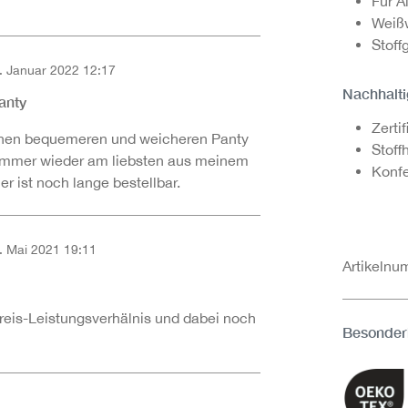
Für A
Weißw
Stoff
. Januar 2022 12:17
on 5 Sternen
Nachhalti
anty
Zerti
einen bequemeren und weicheren Panty
Stoff
 immer wieder am liebsten aus meinem
Konfe
er ist noch lange bestellbar.
. Mai 2021 19:11
Artikeln
on 5 Sternen
 Preis-Leistungsverhälnis und dabei noch
Besonder