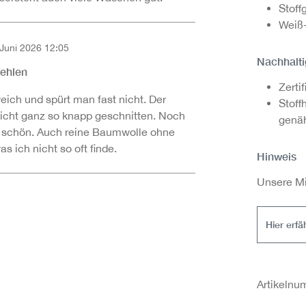
Stoff
Weiß-
 Juni 2026 12:05
on 5 Sternen
Nachhalti
fehlen
Zerti
eich und spürt man fast nicht. Der
Stoff
 nicht ganz so knapp geschnitten. Noch
genäh
 schön. Auch reine Baumwolle ohne
 ich nicht so oft finde.
Hinweis
Unsere Mi
Hier erf
Artikeln