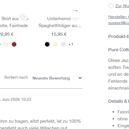
Zur Wu
Hersteller
t aus Bio-
Unterhemd
Mini-Slip aus Bio
support@c
le, Fairtrade
Spaghettiträger aus
Baumwolle, Fairtr
Bio-Baumwolle,
22,95 €
15,95 €
11,95 €
Produkt-
Fairtrade
1
1
Pure Cott
Diese Jaz
soften Tr
und an de
Sortiert nach
Fehlende 
einschnei
. Juni 2026 10:22
Details &
on 5 Sternen
Feinr
ohne
ehm zu tragen, sitzt perfekt, ist zu 100%
Eing
ersteht auch viele Wäschen gut.