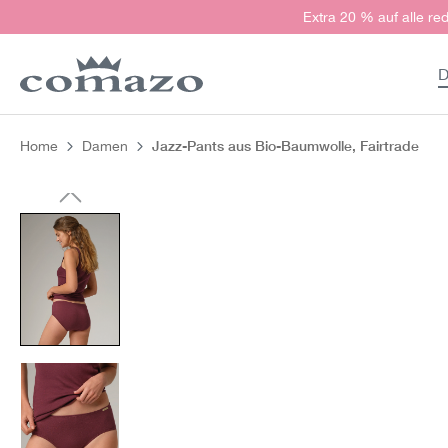
Extra 20 % auf alle red
springen
Zur Hauptnavigation springen
D
Jazz-Pants aus Bio-Baumwolle, Fairtrade
Home
Damen
Bildergalerie überspringen