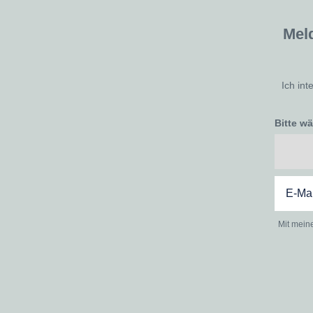
Mel
Ich int
Bitte w
Mit mein