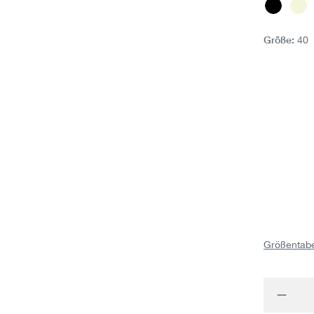
Schwar
Bi
Größe:
40
Größentabe
Produk