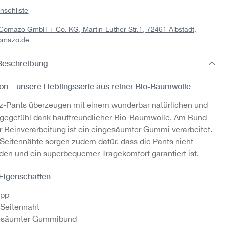
nschliste
: Comazo GmbH + Co. KG, Martin-Luther-Str.1, 72461 Albstadt,
-
Wäschesäckchen
omazo.de
ade
4,95 €
Beschreibung
on – unsere Lieblingsserie aus reiner Bio-Baumwolle
z-Pants überzeugen mit einem wunderbar natürlichen und
agegefühl dank hautfreundlicher Bio-Baumwolle. Am Bund-
r Beinverarbeitung ist ein eingesäumter Gummi verarbeitet.
Seitennähte sorgen zudem dafür, dass die Pants nicht
den und ein superbequemer Tragekomfort garantiert ist.
 Eigenschaften
ipp
 Seitennaht
esäumter Gummibund