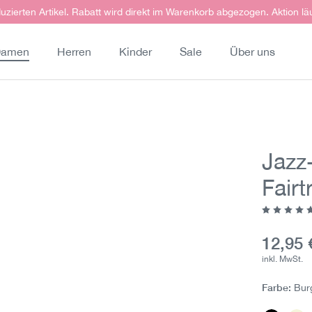
uzierten Artikel. Rabatt wird direkt im Warenkorb abgezogen. Aktion lä
amen
Herren
Kinder
Sale
Über uns
Jazz
Fairt
Durchschn
Aktuell
12,95 
inkl. MwSt.
Farbe:
Bur