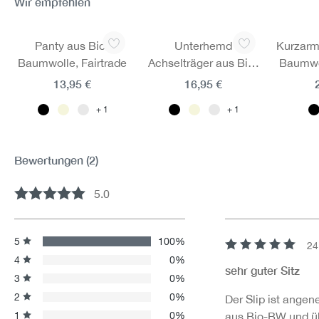
Wir empfehlen
Produktgalerie überspringen
Panty aus Bio-
Unterhemd
Kurzarm Shir
Baumwolle, Fairtrade
Achselträger aus Bio-
Baumwol
Baumwolle, Fairtrade
13,95 €
16,95 €
1
1
Bewertungen
(2)
5.0
Durchschnittliche Bewertung von 5 von 5 Sternen
5
100%
24
Bewertung mit 5 v
4
0%
sehr guter Sitz
3
0%
2
0%
Der Slip ist angen
1
0%
aus Bio-BW und üb