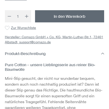
Produkt Anzahl: Gib den gewünschten Wert 
In den Warenkorb
Zur Wunschliste
Hersteller: Comazo GmbH + Co. KG, Martin-Luther-Str.1, 72461
Albstadt,
support@comazo.de
Produkt-Beschreibung
Pure Cotton – unsere Lieblingsserie aus reiner Bio-
Baumwolle
Mini-Slip gesucht, der nicht nur wunderbar bequem,
sondern auch noch nachhaltig produziert ist? Dann ist
dieser Slip genau das Richtige. Die hautfreundliche Bio-
Baumwolle sorgt für einen supersoften Griff und ein
natürliches Tragegefühl. Fehlende Seitennähte
garantieren weiteren Tragekomfort, ohne