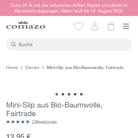
Extra 20 % auf alle reduzierten Artikel. Rabatt wird direkt im
alt springen
Warenkorb abgezogen. Aktion läuft bis 10. August 2026.
Warenkorb e
Mini-Slip aus Bio-Baumwolle, Fairtrade
Home
Damen
Bildergalerie überspringen
Mini-Slip aus Bio-Baumwolle,
Fairtrade
3 Bewertungen
Durchschnittliche Bewertung von 5 von 5 Sternen
Aktueller Preis:
12,95 €