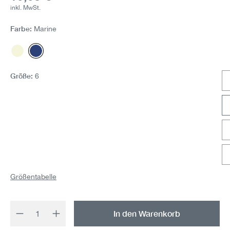
inkl. MwSt.
Farbe:
Marine
Bio-Natur
Marine
Größe:
6
Größentabelle
Produkt Anzahl: Gib den gewünschten Wert 
In den Warenkorb