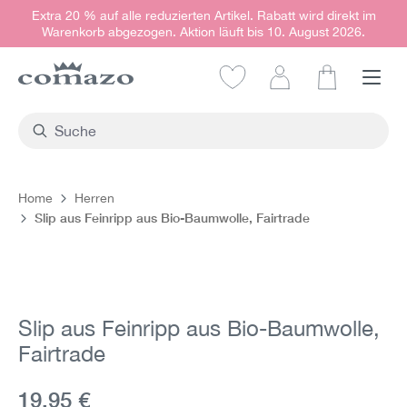
Extra 20 % auf alle reduzierten Artikel. Rabatt wird direkt im
alt springen
Warenkorb abgezogen. Aktion läuft bis 10. August 2026.
Warenkorb e
Home
Herren
Slip aus Feinripp aus Bio-Baumwolle, Fairtrade
Bildergalerie überspringen
Slip aus Feinripp aus Bio-Baumwolle,
Fairtrade
Aktueller Preis:
19,95 €