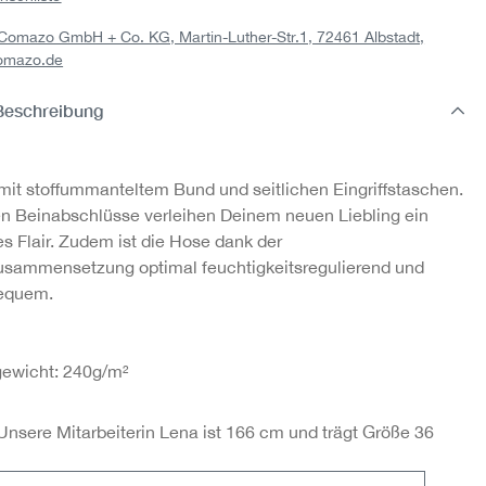
: Comazo GmbH + Co. KG, Martin-Luther-Str.1, 72461 Albstadt,
rm
Kastige Jacke aus
omazo.de
-
einer Viskose-Modal-
g
Mischung
47,95 €
Beschreibung
mit stoffummanteltem Bund und seitlichen Eingriffstaschen.
en Beinabschlüsse verleihen Deinem neuen Liebling ein
s Flair. Zudem ist die Hose dank der
usammensetzung optimal feuchtigkeitsregulierend und
bequem.
gewicht: 240g/m²
Unsere Mitarbeiterin Lena ist 166 cm und trägt Größe 36