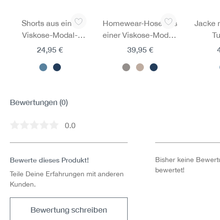
Produktgalerie überspringen
Shorts aus einer
Homewear-Hose aus
Jacke m
Viskose-Modal-
einer Viskose-Modal-
T
Mischung
Mischung
24,95 €
39,95 €
Bewertungen
(0)
0.0
Durchschnittliche Bewertung von 0 von 5 Sternen
Bewerte dieses Produkt!
Bisher keine Bewertu
bewertet!
Teile Deine Erfahrungen mit anderen
Kunden.
Bewertung schreiben