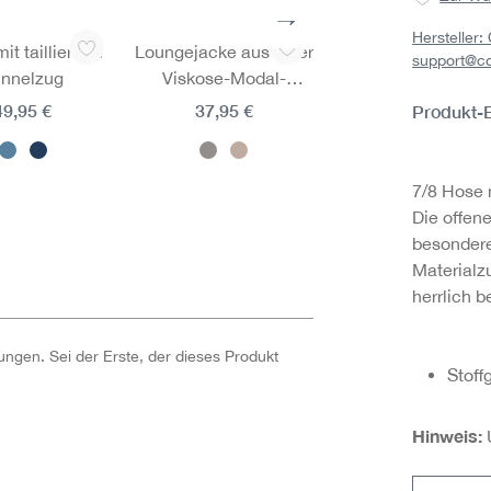
Hersteller
it tailliertem
Loungejacke aus einer
Loungeshirt 3/4 A
support@c
unnelzug
Viskose-Modal-
aus einer Viskose
Mischung
Modal-Mischun
49,95 €
37,95 €
27,95 €
Produkt-
7/8 Hose 
Die offen
besondere
Materialz
herrlich 
ngen. Sei der Erste, der dieses Produkt
Stoff
Hinweis: