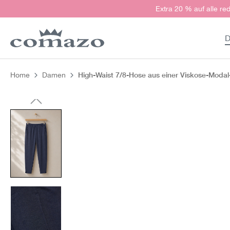
Extra 20 % auf alle red
springen
Zur Hauptnavigation springen
D
High-Waist 7/8-Hose aus einer Viskose-Moda
Home
Damen
Bildergalerie überspringen