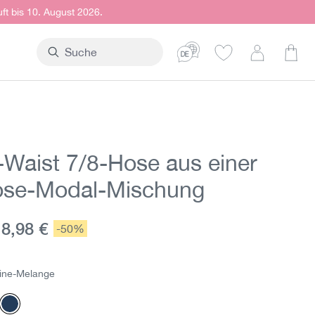
uft bis 10. August 2026.
Ware
-Waist 7/8-Hose aus einer
ose-Modal-Mischung
ktueller Preis:
18,98 €
Rabatt:
-50%
s:
ine-Melange
elange
telblau
Marine-Melange