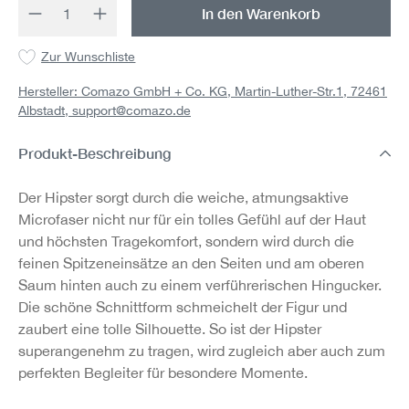
Produkt Anzahl: Gib den gewünschten Wert 
In den Warenkorb
Zur Wunschliste
Hersteller: Comazo GmbH + Co. KG, Martin-Luther-Str.1, 72461
Albstadt,
support@comazo.de
Produkt-Beschreibung
Der Hipster sorgt durch die weiche, atmungsaktive
Microfaser nicht nur für ein tolles Gefühl auf der Haut
und höchsten Tragekomfort, sondern wird durch die
feinen Spitzeneinsätze an den Seiten und am oberen
Saum hinten auch zu einem verführerischen Hingucker.
Die schöne Schnittform schmeichelt der Figur und
zaubert eine tolle Silhouette. So ist der Hipster
superangenehm zu tragen, wird zugleich aber auch zum
perfekten Begleiter für besondere Momente.