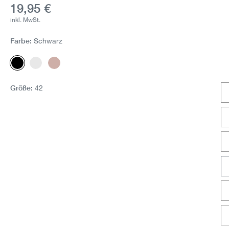
Aktueller Preis:
19,95 €
inkl. MwSt.
Farbe:
Schwarz
Schwarz
Weiss
Mauve
Größe:
42