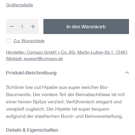
Größentabelle
Produkt Anzahl: Gib den gewünschten Wert 
In den Warenkorb
Zur Wunschliste
Hersteller: Comazo GmbH + Co. KG, Martin-Luther-Str.1, 72461
Albstadt,
support@comazo.de
Produkt-Beschreibung
Schöner low cut Hipster aus super weicher Bio-
Baumwolle. Der vordere Teil der Beinabschlüsse ist mit
einer feinen Spitze verziert. Verführerisch elegant und
verspielt zugleich. Der Hipster ist super bequem
aufgrund der elastischen Bund- und Beinverarbeitung.
Details & Eigenschaften