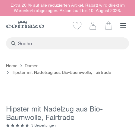
Extra 20 % auf alle reduzierten Artikel. Rabatt wird direkt im
alt springen
Warenkorb abgezogen. Aktion läuft bis 10. August 2026.
Warenkorb e
Home
Damen
Hipster mit Nadelzug aus Bio-Baumwolle, Fairtrade
Bildergalerie überspringen
Hipster mit Nadelzug aus Bio-
Baumwolle, Fairtrade
3 Bewertungen
Durchschnittliche Bewertung von 5 von 5 Sternen