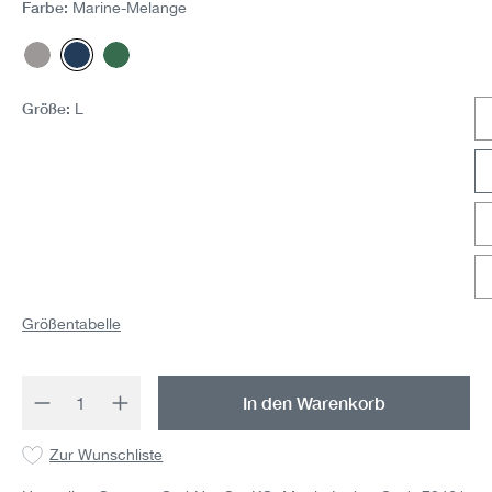
Farbe:
Marine-Melange
Stone Grau-Melange
Marine-Melange
Dark Green Melange
Größe:
L
Größentabelle
Produkt Anzahl: Gib den gewünschten Wert 
In den Warenkorb
Zur Wunschliste