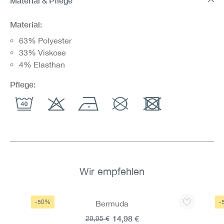
Material & Pflege
Material:
63% Polyester
33% Viskose
4% Elasthan
Pflege:
Wir empfehlen
Produktgalerie überspringen
-50%
-
Bermuda
14,98 €
29,95 €