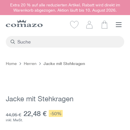
Extra 20 % auf alle reduzierten Artikel. Rabatt wird direkt im
alt springen
Warenkorb abgezogen. Aktion läuft bis 10. August 2026.
Warenkorb e
Jacke mit Stehkragen
Home
Herren
Bildergalerie überspringen
Jacke mit Stehkragen
Aktueller Preis:
22,48 €
Rabatt:
-50%
Grundpreis:
44,95 €
inkl. MwSt.