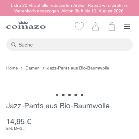
Extra 20 % auf alle reduzierten Artikel. Rabatt wird direkt im
alt springen
Warenkorb abgezogen. Aktion läuft bis 10. August 2026.
Warenkorb e
Jazz-Pants aus Bio-Baumwolle
Home
Damen
Bildergalerie überspringen
Jazz-Pants aus Bio-Baumwolle
Aktueller Preis:
14,95 €
inkl. MwSt.