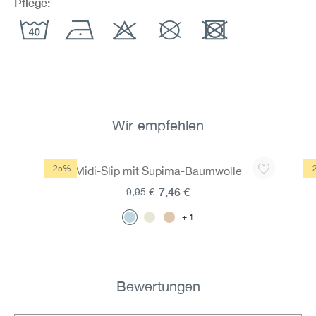
Pflege:
Wir empfehlen
Produktgalerie überspringen
-25%
-
Midi-Slip mit Supima-Baumwolle
7,46 €
9,95 €
1
Bewertungen