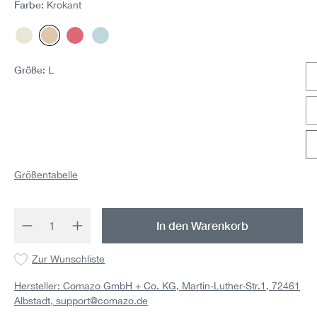
Farbe:
Krokant
Ecru
Krokant
Koralle
Sky
Größe:
L
Größentabelle
Produkt Anzahl: Gib den gewünschten Wert 
In den Warenkorb
Zur Wunschliste
Hersteller: Comazo GmbH + Co. KG, Martin-Luther-Str.1, 72461
Albstadt,
support@comazo.de