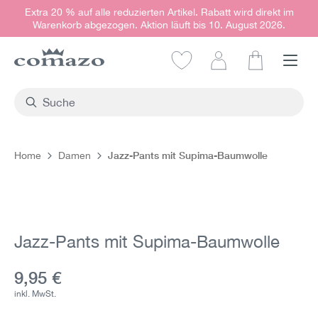
Extra 20 % auf alle reduzierten Artikel. Rabatt wird direkt im
alt springen
Warenkorb abgezogen. Aktion läuft bis 10. August 2026.
Warenkorb e
Jazz-Pants mit Supima-Baumwolle
Home
Damen
Bildergalerie überspringen
Jazz-Pants mit Supima-Baumwolle
Aktueller Preis:
9,95 €
inkl. MwSt.