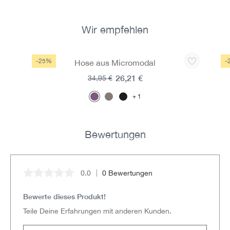
Wir empfehlen
Produktgalerie überspringen
-25%
-
Hose aus Micromodal
26,21 €
34,95 €
1
Bewertungen
0.0
0 Bewertungen
Durchschnittliche Bewertung von 0 von 5 Sternen
Bewerte dieses Produkt!
Teile Deine Erfahrungen mit anderen Kunden.