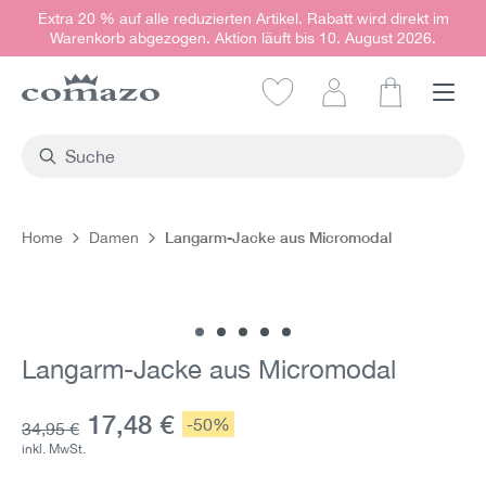
Extra 20 % auf alle reduzierten Artikel. Rabatt wird direkt im
alt springen
Warenkorb abgezogen. Aktion läuft bis 10. August 2026.
Warenkorb e
Langarm-Jacke aus Micromodal
Home
Damen
Bildergalerie überspringen
Langarm-Jacke aus Micromodal
Aktueller Preis:
17,48 €
Rabatt:
-50%
Grundpreis:
34,95 €
inkl. MwSt.