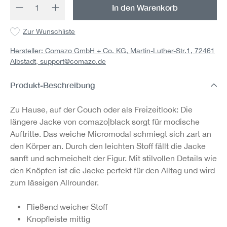
Produkt Anzahl: Gib den gewünschten Wert 
In den Warenkorb
Zur Wunschliste
Hersteller: Comazo GmbH + Co. KG, Martin-Luther-Str.1, 72461
Albstadt,
support@comazo.de
Produkt-Beschreibung
Zu Hause, auf der Couch oder als Freizeitlook: Die
längere Jacke von comazo|black sorgt für modische
Auftritte. Das weiche Micromodal schmiegt sich zart an
den Körper an. Durch den leichten Stoff fällt die Jacke
sanft und schmeichelt der Figur. Mit stilvollen Details wie
den Knöpfen ist die Jacke perfekt für den Alltag und wird
zum lässigen Allrounder.
Fließend weicher Stoff
Knopfleiste mittig