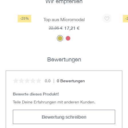
Wir empfehlen
Produktgalerie überspringen
-25%
-
Top aus Micromodal
17,21 €
22,95 €
Bewertungen
0.0
0 Bewertungen
Durchschnittliche Bewertung von 0 von 5 Sternen
Bewerte dieses Produkt!
Teile Deine Erfahrungen mit anderen Kunden.
Bewertung schreiben