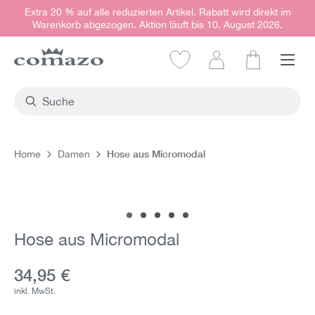
Extra 20 % auf alle reduzierten Artikel. Rabatt wird direkt im
alt springen
Warenkorb abgezogen. Aktion läuft bis 10. August 2026.
Warenkorb e
Hose aus Micromodal
Home
Damen
Bildergalerie überspringen
Hose aus Micromodal
Aktueller Preis:
34,95 €
inkl. MwSt.