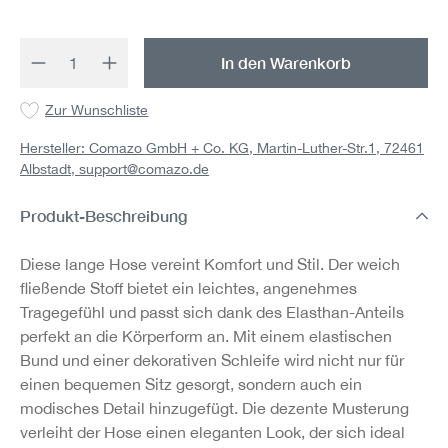
Produkt Anzahl: Gib den gewünschten Wert 
In den Warenkorb
Zur Wunschliste
Hersteller: Comazo GmbH + Co. KG, Martin-Luther-Str.1, 72461
Albstadt,
support@comazo.de
Produkt-Beschreibung
Diese lange Hose vereint Komfort und Stil. Der weich
fließende Stoff bietet ein leichtes, angenehmes
Tragegefühl und passt sich dank des Elasthan-Anteils
perfekt an die Körperform an. Mit einem elastischen
Bund und einer dekorativen Schleife wird nicht nur für
einen bequemen Sitz gesorgt, sondern auch ein
modisches Detail hinzugefügt. Die dezente Musterung
verleiht der Hose einen eleganten Look, der sich ideal