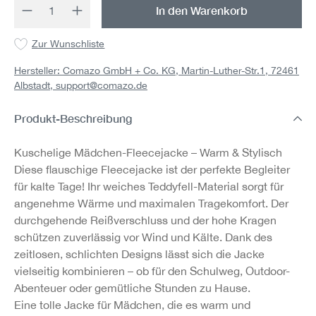
Produkt Anzahl: Gib den gewünschten Wert 
In den Warenkorb
Zur Wunschliste
Hersteller: Comazo GmbH + Co. KG, Martin-Luther-Str.1, 72461
Albstadt,
support@comazo.de
Produkt-Beschreibung
Kuschelige Mädchen-Fleecejacke – Warm & Stylisch
Diese flauschige Fleecejacke ist der perfekte Begleiter
für kalte Tage! Ihr weiches Teddyfell-Material sorgt für
angenehme Wärme und maximalen Tragekomfort. Der
durchgehende Reißverschluss und der hohe Kragen
schützen zuverlässig vor Wind und Kälte. Dank des
zeitlosen, schlichten Designs lässt sich die Jacke
vielseitig kombinieren – ob für den Schulweg, Outdoor-
Abenteuer oder gemütliche Stunden zu Hause.
Eine tolle Jacke für Mädchen, die es warm und