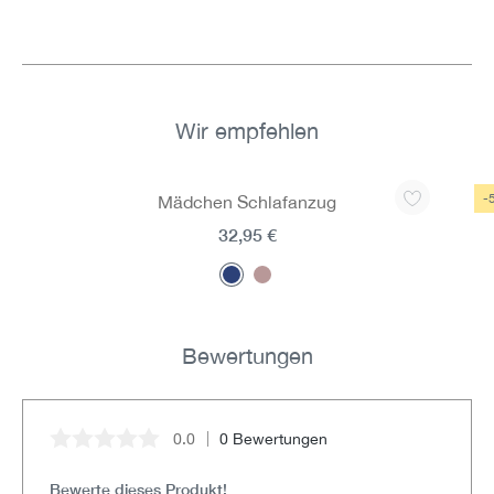
Wir empfehlen
Produktgalerie überspringen
-
Mädchen Schlafanzug
32,95 €
Bewertungen
0.0
0 Bewertungen
Durchschnittliche Bewertung von 0 von 5 Sternen
Bewerte dieses Produkt!