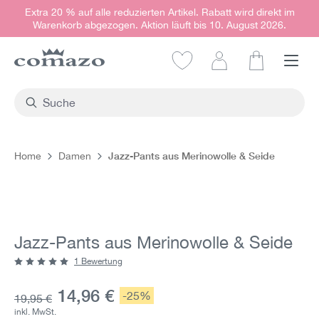
Extra 20 % auf alle reduzierten Artikel. Rabatt wird direkt im
alt springen
Warenkorb abgezogen. Aktion läuft bis 10. August 2026.
Warenkorb e
Jazz-Pants aus Merinowolle & Seide
Home
Damen
Bildergalerie überspringen
Jazz-Pants aus Merinowolle & Seide
1 Bewertung
Durchschnittliche Bewertung von 5 von 5 Sternen
Aktueller Preis:
14,96 €
Rabatt:
-25%
Grundpreis:
19,95 €
inkl. MwSt.