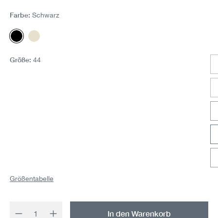
Farbe:
Schwarz
Schwarz
Offwhite
Größe:
44
Größentabelle
Produkt Anzahl: Gib den gewünschten Wert 
In den Warenkorb