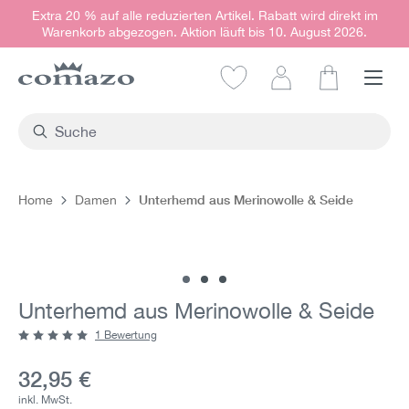
Extra 20 % auf alle reduzierten Artikel. Rabatt wird direkt im
alt springen
Warenkorb abgezogen. Aktion läuft bis 10. August 2026.
Warenkorb e
Unterhemd aus Merinowolle & Seide
Home
Damen
Bildergalerie überspringen
Unterhemd aus Merinowolle & Seide
1 Bewertung
Durchschnittliche Bewertung von 5 von 5 Sternen
Aktueller Preis:
32,95 €
inkl. MwSt.