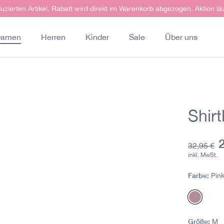
uzierten Artikel. Rabatt wird direkt im Warenkorb abgezogen. Aktion lä
amen
Herren
Kinder
Sale
Über uns
Shir
A
Grundprei
32,95 €
inkl. MwSt.
Farbe:
Pink
Pink ger
Größe:
M