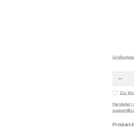
Größentabe
Produk
Zur Wu
Hersteller
support@c
Produkt-