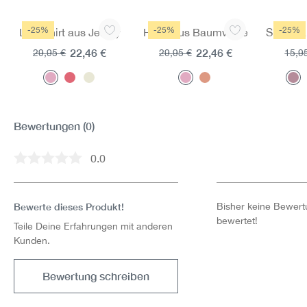
Produktgalerie überspringen
-25%
-25%
-25%
Longshirt aus Jersey
Hose aus Baumwolle
Shorts 
22,46 €
22,46 €
29,95 €
29,95 €
15,9
Bewertungen
(0)
0.0
Durchschnittliche Bewertung von 0 von 5 Sternen
Bewerte dieses Produkt!
Bisher keine Bewertu
bewertet!
Teile Deine Erfahrungen mit anderen
Kunden.
Bewertung schreiben