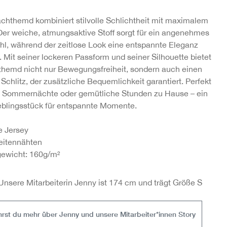
chthemd kombiniert stilvolle Schlichtheit mit maximalem
Der weiche, atmungsaktive Stoff sorgt für ein angenehmes
hl, während der zeitlose Look eine entspannte Eleganz
. Mit seiner lockeren Passform und seiner Silhouette bietet
hemd nicht nur Bewegungsfreiheit, sondern auch einen
 Schlitz, der zusätzliche Bequemlichkeit garantiert. Perfekt
 Sommernächte oder gemütliche Stunden zu Hause – ein
eblingsstück für entspannte Momente.
e Jersey
eitennähten
gewicht: 160g/m²
nsere Mitarbeiterin Jenny ist 174 cm und trägt Größe S
ährst du mehr über Jenny und unsere Mitarbeiter*innen Story