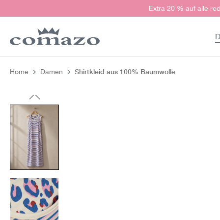
Extra 20 % auf alle red
springen
Zur Hauptnavigation springen
D
Shirtkleid aus 100% Baumwolle
Home
Damen
Bildergalerie überspringen