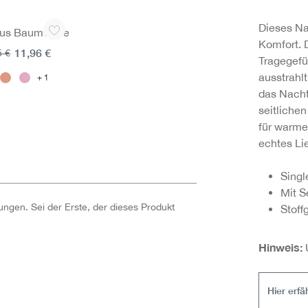
Dieses Na
aus Baumwolle
Komfort. 
11,96 €
5 €
Tragegefü
ausstrahlt
1
das Nacht
seitlichen
für warme
echtes Li
Singl
Mit S
ngen. Sei der Erste, der dieses Produkt
Stoff
Hinweis:
U
Hier erf