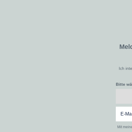
Mel
Ich int
Bitte w
Mit mein