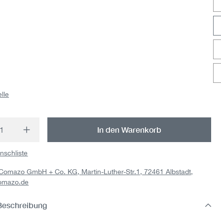
lle
t Anzahl: Gib den gewünschten Wert ein o
In den Warenkorb
nschliste
: Comazo GmbH + Co. KG, Martin-Luther-Str.1, 72461 Albstadt,
omazo.de
Beschreibung