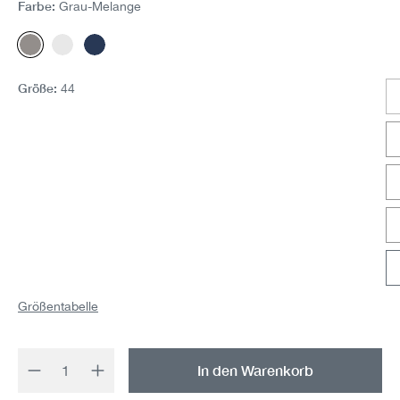
Farbe:
Grau-Melange
Grau-Melange
Weiss
Indigo
Größe:
44
Größentabelle
Produkt Anzahl: Gib den gewünschten Wert 
In den Warenkorb