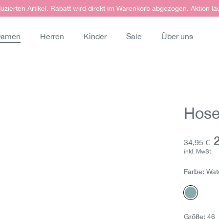
uzierten Artikel. Rabatt wird direkt im Warenkorb abgezogen. Aktion lä
amen
Herren
Kinder
Sale
Über uns
Hose
A
Grundprei
34,95 €
inkl. MwSt.
Farbe:
Wate
Water B
(Diese Op
Größe:
46