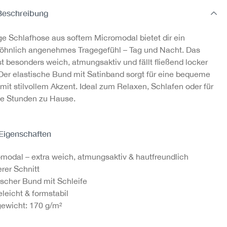
Beschreibung
dal
ge Schlafhose aus softem Micromodal bietet dir ein
hnlich angenehmes Tragegefühl – Tag und Nacht. Das
st besonders weich, atmungsaktiv und fällt fließend locker
Der elastische Bund mit Satinband sorgt für eine bequeme
mit stilvollem Akzent. Ideal zum Relaxen, Schlafen oder für
e Stunden zu Hause.
 Eigenschaften
modal – extra weich, atmungsaktiv & hautfreundlich
rer Schnitt
ischer Bund mit Schleife
eleicht & formstabil
gewicht: 170 g/m²