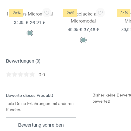
Produktgalerie überspringen
-25%
-25%
-25%
Hose aus Micromodal
Loungejacke aus
Nach
Micromodal
Mi
26,21 €
34,95 €
37,46 €
49,95 €
39,9
Bewertungen
(0)
0.0
Durchschnittliche Bewertung von 0 von 5 Sternen
Bewerte dieses Produkt!
Bisher keine Bewertu
bewertet!
Teile Deine Erfahrungen mit anderen
Kunden.
Bewertung schreiben