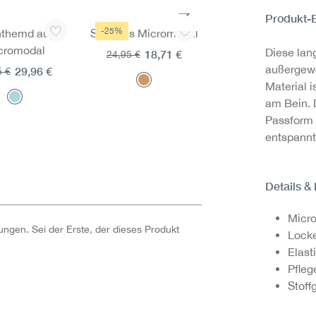
Produkt-
-25%
-25%
themd aus
Shirt aus Micromodal
Shirt aus Micromo
cromodal
Diese lan
18,71 €
18,71 €
24,95 €
24,95 €
außergewö
29,96 €
5 €
Material i
am Bein. 
Passform 
entspannt
Details &
Micro
ngen. Sei der Erste, der dieses Produkt
Locke
Elast
Pfleg
Stoff