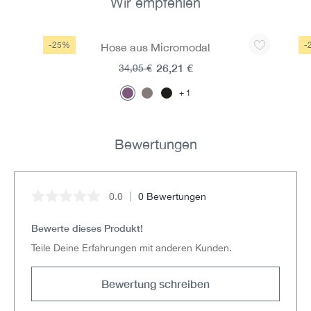
Wir empfehlen
Produktgalerie überspringen
-25%
-
Hose aus Micromodal
26,21 €
34,95 €
1
Bewertungen
0.0
0 Bewertungen
Durchschnittliche Bewertung von 0 von 5 Sternen
Bewerte dieses Produkt!
Teile Deine Erfahrungen mit anderen Kunden.
Bewertung schreiben