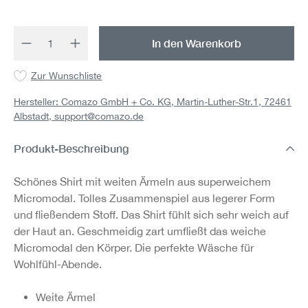
Produkt Anzahl: Gib den gewünschten Wert 
In den Warenkorb
Zur Wunschliste
Hersteller: Comazo GmbH + Co. KG, Martin-Luther-Str.1, 72461
Albstadt,
support@comazo.de
Produkt-Beschreibung
Schönes Shirt mit weiten Ärmeln aus superweichem
Micromodal. Tolles Zusammenspiel aus legerer Form
und fließendem Stoff. Das Shirt fühlt sich sehr weich auf
der Haut an. Geschmeidig zart umfließt das weiche
Micromodal den Körper. Die perfekte Wäsche für
Wohlfühl-Abende.
Weite Ärmel