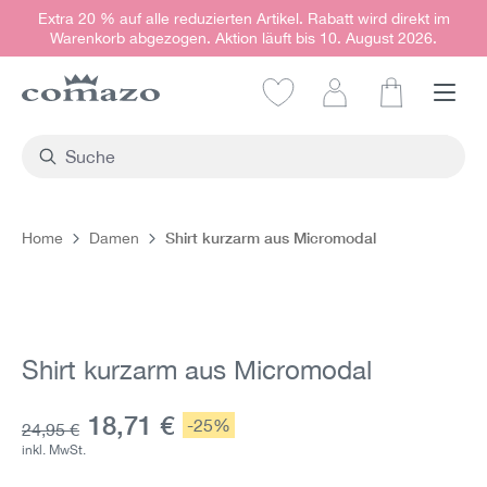
Extra 20 % auf alle reduzierten Artikel. Rabatt wird direkt im
alt springen
Warenkorb abgezogen. Aktion läuft bis 10. August 2026.
Warenkorb e
Shirt kurzarm aus Micromodal
Home
Damen
Bildergalerie überspringen
Shirt kurzarm aus Micromodal
Aktueller Preis:
18,71 €
Rabatt:
-25%
Grundpreis:
24,95 €
inkl. MwSt.