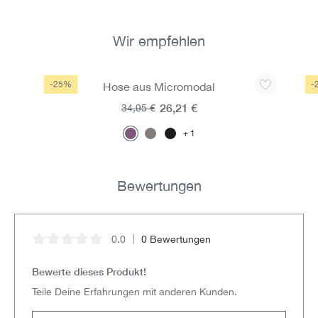
Wir empfehlen
Produktgalerie überspringen
-25%
-
Hose aus Micromodal
26,21 €
34,95 €
1
Bewertungen
0.0
0 Bewertungen
Durchschnittliche Bewertung von 0 von 5 Sternen
Bewerte dieses Produkt!
Teile Deine Erfahrungen mit anderen Kunden.