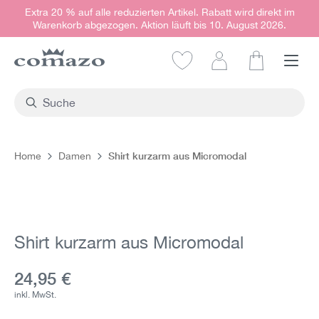
Extra 20 % auf alle reduzierten Artikel. Rabatt wird direkt im
alt springen
Warenkorb abgezogen. Aktion läuft bis 10. August 2026.
Warenkorb e
Shirt kurzarm aus Micromodal
Home
Damen
Bildergalerie überspringen
Shirt kurzarm aus Micromodal
Aktueller Preis:
24,95 €
inkl. MwSt.