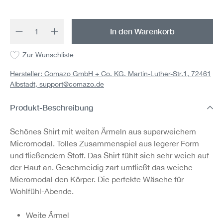
Produkt Anzahl: Gib den gewünschten Wert 
In den Warenkorb
Zur Wunschliste
Hersteller: Comazo GmbH + Co. KG, Martin-Luther-Str.1, 72461
Albstadt,
support@comazo.de
Produkt-Beschreibung
Schönes Shirt mit weiten Ärmeln aus superweichem
Micromodal. Tolles Zusammenspiel aus legerer Form
und fließendem Stoff. Das Shirt fühlt sich sehr weich auf
der Haut an. Geschmeidig zart umfließt das weiche
Micromodal den Körper. Die perfekte Wäsche für
Wohlfühl-Abende.
Weite Ärmel